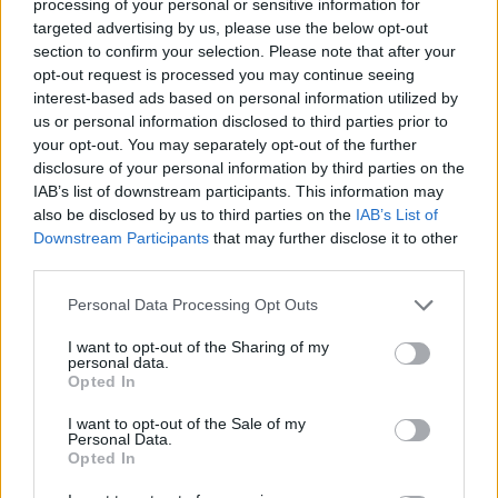
processing of your personal or sensitive information for
Manchester City e non a caso in questa
targeted advertising by us, please use the below opt-out
stagione ha visto davvero poco il campo tra
section to confirm your selection. Please note that after your
campionato e coppe.
opt-out request is processed you may continue seeing
interest-based ads based on personal information utilized by
us or personal information disclosed to third parties prior to
La Juventus potrebbe portarlo in Italia a
your opt-out. You may separately opt-out of the further
gennaio con la formula del prestito secco
alla
disclosure of your personal information by third parties on the
luce del contratto fino al 2028 che lega il
IAB’s list of downstream participants. This information may
also be disclosed by us to third parties on the
IAB’s List of
giocatore anglo-giamaicano ai
Citizens
che
Downstream Participants
that may further disclose it to other
appena un anno fa hanno speso 50 milioni di
third parties.
euro per prelevarlo dal Leeds United. Tra le due
Personal Data Processing Opt Outs
parti ci sarebbero stati già i primi contatti e non è
da escludere che
nelle prossime settimane
I want to opt-out of the Sharing of my
personal data.
possa arrivare la fumata bianca decisiva per
Opted In
portare Phillips al Fantacalcio.
I want to opt-out of the Sale of my
Personal Data.
Opted In