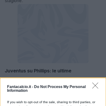
stagione.
Juventus su
Phillips: le ultime
Dovrebbe essere quindi Kalvin Phillips il
Fantacalcio.it -
Do Not Process My Personal
rinforzo della Juventus in vista della seconda
Information
metà di stagione.
Il centrocampista inglese
classe '95 è ai margini del progetto del
If you wish to opt-out of the sale, sharing to third parties, or