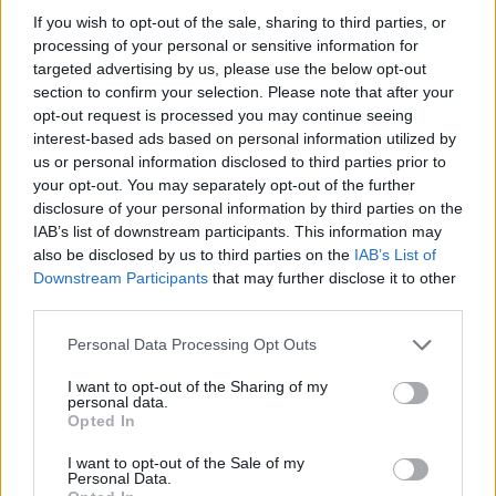
If you wish to opt-out of the sale, sharing to third parties, or
Juventus-Kolo Muani: le ultime
processing of your personal or sensitive information for
targeted advertising by us, please use the below opt-out
L’ipotesi in ballo tra i due club è quella di un
section to confirm your selection. Please note that after your
prestito oneroso
, con il nodo legato all’
obbligo
opt-out request is processed you may continue seeing
interest-based ads based on personal information utilized by
di riscatto
: i parigini lo vorrebbero quasi certo e
us or personal information disclosed to third parties prior to
con condizioni molto semplici, mentre la Juve
your opt-out. You may separately opt-out of the further
intende vincolarlo al raggiungimento di un
disclosure of your personal information by third parties on the
IAB’s list of downstream participants. This information may
obiettivo di squadra, come la qualificazione in
also be disclosed by us to third parties on the
IAB’s List of
Champions League
. Intanto il
PSG
sarà
Downstream Participants
that may further disclose it to other
impegnato domani a
Udine
nella
Supercoppa
third parties.
Europea
contro il
Tottenham
: non si esclude un
Personal Data Processing Opt Outs
incontro tra le parti in territorio neutro. Kolo
I want to opt-out of the Sharing of my
Muani, però, non scenderà in campo, essendosi
personal data.
Opted In
allenato nelle ultime settimane con le riserve e
con la convinzione ormai definitiva di lasciare
I want to opt-out of the Sale of my
Personal Data.
Parigi.