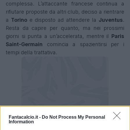
complessa. L’attaccante francese continua a
rifiutare proposte da altri club, deciso a rientrare
a
Torino
e disposto ad attendere la
Juventus
.
Resta da capire per quanto, ma nei prossimi
giorni si punta a un’accelerata, mentre il
Paris
Saint-Germain
comincia a spazientirsi per i
tempi della trattativa.
Fantacalcio.it -
Do Not Process My Personal
Information