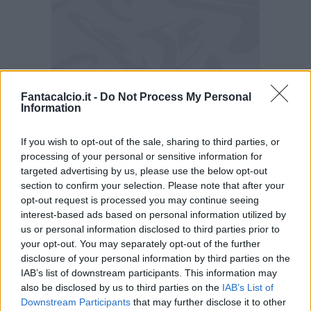
Fantacalcio.it -
Do Not Process My Personal
Information
Juventus-O’Riley: si tratta
La Juventus ha scelto Matt O’Riley del
If you wish to opt-out of the sale, sharing to third parties, or
processing of your personal or sensitive information for
Brighton come prossimo rinforzo
. Il giocatore
targeted advertising by us, please use the below opt-out
che era già stato seguito in passato, quando era
section to confirm your selection. Please note that after your
al Celtic., èstato proposto anche a Roma e
opt-out request is processed you may continue seeing
interest-based ads based on personal information utilized by
Napoli, ma la Juve sembra essere in vantaggio.
us or personal information disclosed to third parties prior to
Il suo arrivo in bianconero dipende sempre
your opt-out. You may separately opt-out of the further
dalle uscite, come quella di Douglas Luiz
, ma
disclosure of your personal information by third parties on the
IAB’s list of downstream participants. This information may
si tratta di una pista calda considerando che il
also be disclosed by us to third parties on the
IAB’s List of
calciatore ha già accettato la destinazione.
Downstream Participants
that may further disclose it to other