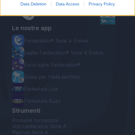
Data Deletion
Data Access
Privacy Policy
Le nostre app
Fantacalcio® Serie A Enilive
Leghe Fantacalcio® Serie A Enilive
EuroLeghe Fantacalcio®
Guida per l'asta perfetta
FantaAsta Live
FantaAsta Buzz
Strumenti
Probabili formazioni
Voti Fantacalcio Serie A
Rigoristi Serie A