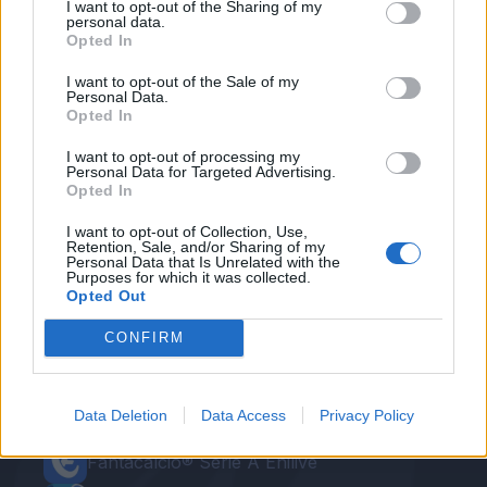
I want to opt-out of the Sharing of my
personal data.
Opted In
I want to opt-out of the Sale of my
Personal Data.
Opted In
Autore
I want to opt-out of processing my
Personal Data for Targeted Advertising.
Redazione Fantacalcio.it
Opted In
I want to opt-out of Collection, Use,
Retention, Sale, and/or Sharing of my
Personal Data that Is Unrelated with the
Purposes for which it was collected.
Opted Out
CONFIRM
Le nostre app
Data Deletion
Data Access
Privacy Policy
Fantacalcio® Serie A Enilive