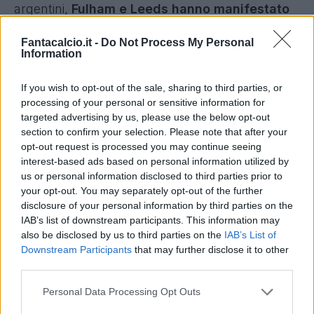
argentini,
Fulham e Leeds hanno manifestato
interesse,
con il club ducale che però valuta il
Fantacalcio.it -
Do Not Process My Personal
giocatore almeno 20 milioni di euro.
Information
Il Belgrano, club da cui il Parma ha acquistato
If you wish to opt-out of the sale, sharing to third parties, or
Troilo, avrebbe una percentuale del
15% della
processing of your personal or sensitive information for
targeted advertising by us, please use the below opt-out
futura rivendita per cifre che superano i 7.2
section to confirm your selection. Please note that after your
milioni di euro.
opt-out request is processed you may continue seeing
interest-based ads based on personal information utilized by
us or personal information disclosed to third parties prior to
your opt-out. You may separately opt-out of the further
disclosure of your personal information by third parties on the
IAB’s list of downstream participants. This information may
also be disclosed by us to third parties on the
IAB’s List of
Downstream Participants
that may further disclose it to other
third parties.
Personal Data Processing Opt Outs