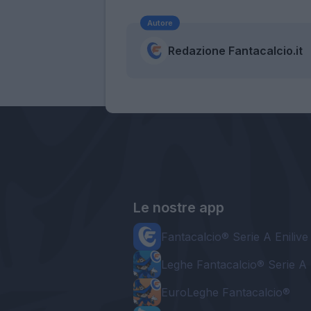
Autore
Redazione Fantacalcio.it
Le nostre app
Fantacalcio® Serie A Enilive
Leghe Fantacalcio® Serie A 
EuroLeghe Fantacalcio®