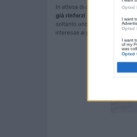
In attesa di capire quale sarà il
Opted 
già rinforzi sulla fascia dest
I want 
Advertis
soltanto uno dei profili presen
Opted 
interesse ai possibili candidati pe
I want t
of my P
was col
Opted 