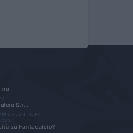
amo
ne
lcio S.r.l.
orzio - CdN, Is. F4
Napoli
cità su Fantacalcio?