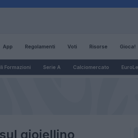
App
Regolamenti
Voti
Risorse
Gioca!
li Formazioni
Serie A
Calciomercato
EuroL
sul gioiellino