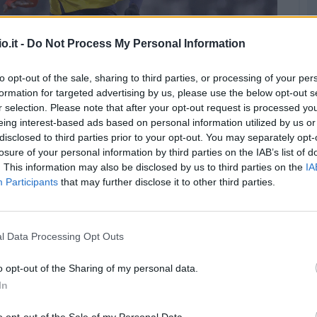
o.it -
Do Not Process My Personal Information
laili: si tratta con il Saint-Gilloise (©LaPresse)
to opt-out of the sale, sharing to third parties, or processing of your per
formation for targeted advertising by us, please use the below opt-out s
i prospetti del futuro. Secondo quanto riportato
r selection. Please note that after your opt-out request is processed y
attano con l'Union Saint-Gilloise per il
eing interest-based ads based on personal information utilized by us or
e destro di spinta, l'israeliano è finito nel mirino
disclosed to third parties prior to your opt-out. You may separately opt-
losure of your personal information by third parties on the IAB’s list of
lti livelli tra campionato e Champions
. This information may also be disclosed by us to third parties on the
IA
Participants
that may further disclose it to other third parties.
ande potenziale,
il club belga apre ad una sua
di euro
. Una cifra importante per un calciatore
l Data Processing Opt Outs
tuzzicare molto il Napoli e la sua squadra
o opt-out of the Sharing of my personal data.
In
 fascia
o opt-out of the Sale of my Personal Data.