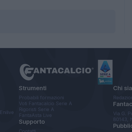
Strumenti
Chi si
Probabili formazioni
Redazio
Voti Fantacalcio Serie A
Fantaca
Rigoristi Serie A
Enilive
Via G. P
FantaAsta Live
80143, 
Supporto
Pubbli
Contatti