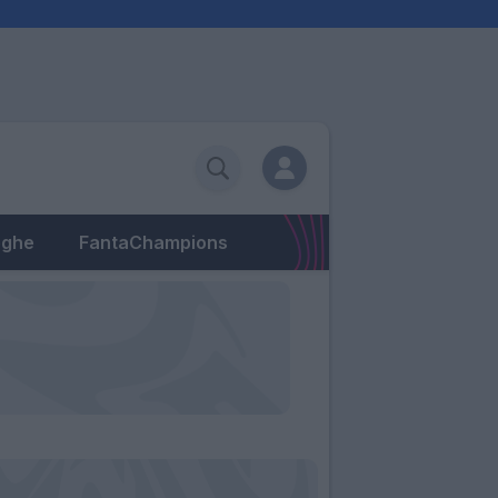
eghe
FantaChampions