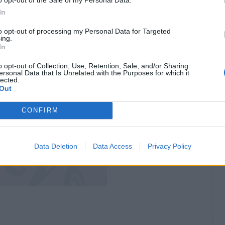
 futuro di Conte e dei senatori,
il Napoli cerca
In
ra del prossimo anno
. Il nome di Khalaili è
to opt-out of processing my Personal Data for Targeted
ing.
ti sul taccuino del DS Manna, che guarda con
In
r il presente e per il futuro.
o opt-out of Collection, Use, Retention, Sale, and/or Sharing
ersonal Data that Is Unrelated with the Purposes for which it
lected.
Out
CONFIRM
Data Deletion
Data Access
Privacy Policy