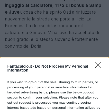
ingaggio al calciatore, 11+2 di bonus a Samp
e Juve
), cosa che ha spinto Osti a rintuzzare
nuovamente la strada che porta a Ilicic. La
Fiorentina ha deciso di lasciar andare il
calciatore a Genova: Mihajlovic ha accettato di
buon grado, e lo stesso sloveno è fortemente
convinto del Doria.
In blucerchiato la sua posizione preferita
(trequartista nel 4-3-1-2
) sarebbe a
Fantacalcio.it -
Do Not Process My Personal
Information
disposizione, a maggior ragione dopo l'addio del
Gabbia e nell'ottica d'un futuro addio di Soriano,
If you wish to opt-out of the sale, sharing to third parties, or
richiesto da Juve, Inter e dalla stessa Fiorentina
processing of your personal or sensitive information for
targeted advertising by us, please use the below opt-out
che potrebbe fare uno sconticino
rispetto ai 6
section to confirm your selection. Please note that after your
milioni richiesti in cambio d'un'opzione sul
opt-out request is processed you may continue seeing
cartellino del giovane nazionale azzurro
. Ilicic
interest-based ads based on personal information utilized by