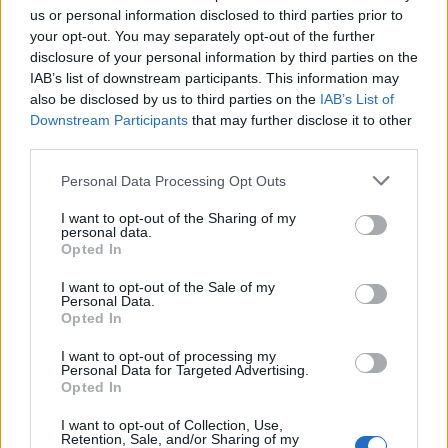
us or personal information disclosed to third parties prior to
verrà liberato dalla Fiorentina (alla Samp in
your opt-out. You may separately opt-out of the further
prestito oneroso con diritto di riscatto) appena
disclosure of your personal information by third parties on the
una delle operazioni in entrata compenserà le
IAB’s list of downstream participants. This information may
also be disclosed by us to third parties on the
IAB’s List of
lungodegenze di
Babacar
,
Bernardeschi
e Rossi:
Downstream Participants
that may further disclose it to other
Giovinco
e
Pato
restano delle opzioni, ma non è
third parties.
da escludere che, nell'affare con i genovesi,
Personal Data Processing Opt Outs
rientri anche Gonzalo
Bergessio
, sempre più ai
margini della squadra di Mihajlovic.
I want to opt-out of the Sharing of my
personal data.
Sull'argentino è forte anche il Toro (che valuta al
Opted In
contempo anche
Pinilla e Defrel
), che nel
I want to opt-out of the Sale of my
frattempo per sostituire
Sanchez Mino
e
Personal Data.
Opted In
Nocerino ha chiesto alla stessa Samp anche un
altro esubero, Marchionni. E non solo: anche il
I want to opt-out of processing my
Personal Data for Targeted Advertising.
San Lorenzo de Almagro, vecchia fiamma di
Opted In
Bergessio (29 gol in 48 partite intorno dal 2008
I want to opt-out of Collection, Use,
al 2010), sogna il ritorno. La Samp, però, lo
Retention, Sale, and/or Sharing of my