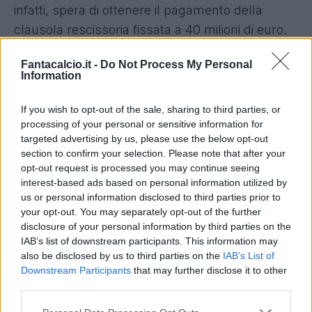
infatti, spera di ottenere il pagamento della
clausola rescissoria fissata a 40 milioni di euro.
Una cifra che gli azzurri non intendo pagare per
Fantacalcio.it -
Do Not Process My Personal
intero. Il club di De Laurentiis, tuttavia, una volta
Information
ceduto Piotr Zielinski potrebbe salire a 35 milioni
di euro con bonus. A quelle cifre l'affare
If you wish to opt-out of the sale, sharing to third parties, or
processing of your personal or sensitive information for
dovrebbe andare in porto.
targeted advertising by us, please use the below opt-out
section to confirm your selection. Please note that after your
Intanto, l’accordo con il giocatore sembrerebbe
opt-out request is processed you may continue seeing
già definito:
cinque anni a 1,8 milioni più bonus.
interest-based ads based on personal information utilized by
us or personal information disclosed to third parties prior to
Veiga è il primo nome per il mercato del
your opt-out. You may separately opt-out of the further
disclosure of your personal information by third parties on the
Napoli
che sta lentamente abbandonando la
IAB’s list of downstream participants. This information may
pista Koopmeiners, per il quale sarebbe servito
also be disclosed by us to third parties on the
IAB’s List of
un ingaggio da 2,5-3 milioni di euro. Inoltre lo
Downstream Participants
that may further disclose it to other
third parties.
spagnolo è più giovane, anche se meno pronto
per la Serie A (Gabri è un 2002, l'olandese un