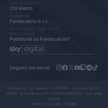
Lavora con noi
Chi siamo
Redazione
Fantacalcio S.r.l.
Via G. Porzio - CdN, Is. F4
80143, Napoli
Pubblicità su Fantacalcio?
Seguici sui social
Testata reg. Trib. Napoli n.7 01/03/2012 - Iscrizione al ROC:
44869 - © Fantacalcio S.R.L. P.IVA 10938501219 - Tutti i diritti
riservati.
PRIVACY
|
COOKIE
|
TERMINI