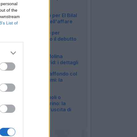
Coruña
 personal
21:17
out of the
Parma, tutto fatto per El Bilal
 downstream
Touré: i dettagli dell'affare
B’s List of
19:01
Genoa, infortunio per
Meichtry: a rischio il debutto
in Coppa Italia
18:28
Roma, fatta per Molina
dall'Atletico Madrid: i dettagli
18:04
Juventus, nuovo affondo col
Bologna per Lucumì: la
situazione
16:17
Atalanta, Romagnoli o
Kristensen nel mirino: la
situazione dopo l'uscita di
Djimsiti
14:10