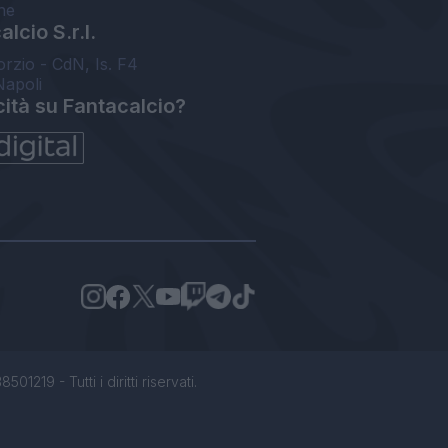
ne
lcio S.r.l.
orzio - CdN, Is. F4
Napoli
cità su Fantacalcio?
1219 - Tutti i diritti riservati.