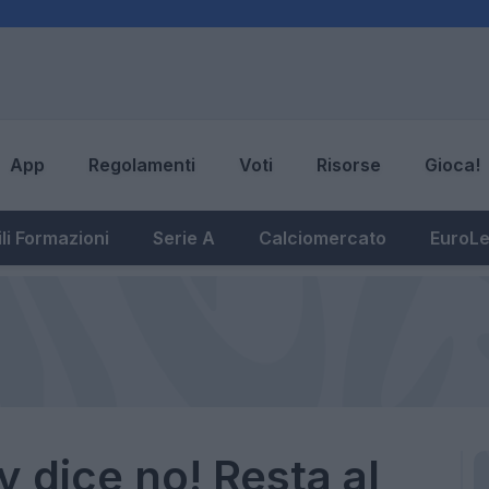
App
Regolamenti
Voti
Risorse
Gioca!
li Formazioni
Serie A
Calciomercato
EuroL
y dice no! Resta al