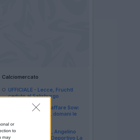
Calciomercato
UFFICIALE - Lecce, Fruchtl
ceduto al Salisburgo
21:30
Genoa, definito l'affare Sow:
giocatore in città, domani le
visite mediche
sonal or
21:21
ection to
UFFICIALE - Roma, Angelino
saluta e passa al Deportivo La
ou may