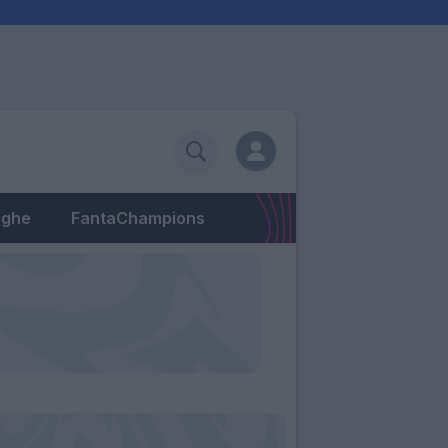
eghe
FantaChampions