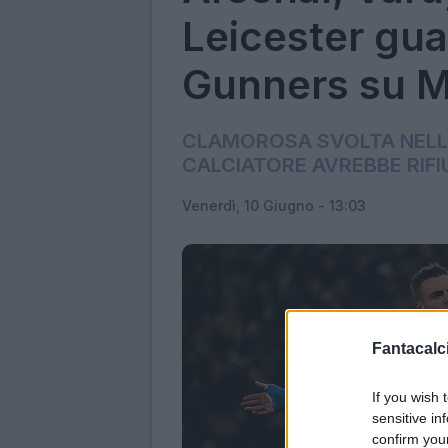
Leicester gu
Gunners su M
CLAMOROSA SVOLTA NELLA
CALCIATORE AVREBBE RIFI
Venerdì, 10 Giugno - 13:03
Fantacalci
If you wish 
sensitive in
confirm you