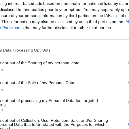
eing interest-based ads based on personal information utilized by us or
disclosed to third parties prior to your opt-out. You may separately opt-
losure of your personal information by third parties on the IAB’s list of
rdy (getty images)
. This information may also be disclosed by us to third parties on the
IA
Participants
that may further disclose it to other third parties.
Vardy
, rivelazione dell'ultima Premier League
enal
. I
Gunners
erano pronti a versare la
l Data Processing Opt Outs
lioni di euro, offrendo al calciatore ben otto
a trattativa avrebbe subito una brusca frenata
o opt-out of the Sharing of my personal data.
In
 riportato da Evening Standard, l'attaccante
nazione e sarebbe intenzionato a rifiutare la
o opt-out of the Sale of my Personal Data.
folta concorrenza nel club londinese,
In
he affollano il pacchetto offensivo a
to opt-out of processing my Personal Data for Targeted
se. Vardy potrebbe accettare l'offerta del
ing.
In
 arrivato ad offrire un rinnovo a cifre più basse,
soldi, ma al centro del progetto, questa
o opt-out of Collection, Use, Retention, Sale, and/or Sharing
ersonal Data that Is Unrelated with the Purposes for which it
centravanti britannico. Se dovesse saltare la
lected.