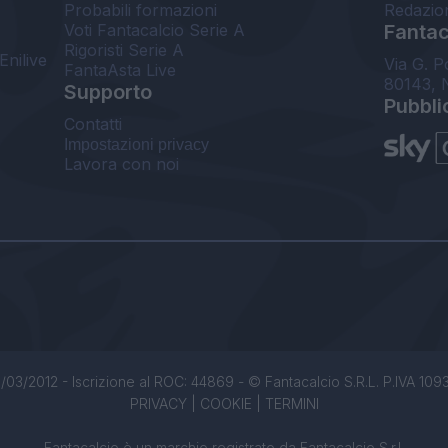
Probabili formazioni
Redazio
Voti Fantacalcio Serie A
Fantaca
Rigoristi Serie A
Enilive
Via G. P
FantaAsta Live
80143, 
Supporto
Pubbli
Contatti
Impostazioni privacy
Lavora con noi
/03/2012 - Iscrizione al ROC: 44869 - © Fantacalcio S.R.L. P.IVA 1093850
PRIVACY
|
COOKIE
|
TERMINI
Fantacalcio è un marchio registrato da Fantacalcio S.r.l.