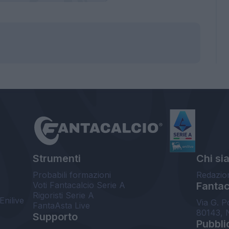
Strumenti
Chi si
Probabili formazioni
Redazio
Voti Fantacalcio Serie A
Fantaca
Rigoristi Serie A
Enilive
Via G. P
FantaAsta Live
80143, 
Supporto
Pubbli