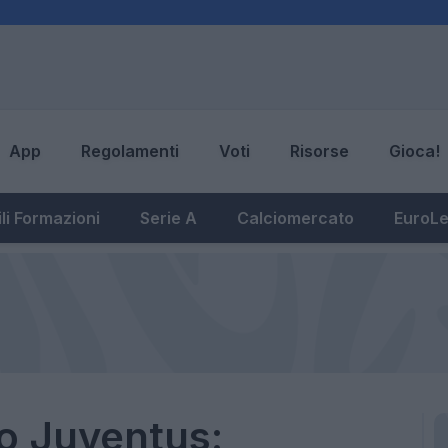
App
Regolamenti
Voti
Risorse
Gioca!
li Formazioni
Serie A
Calciomercato
EuroL
o Juventus: