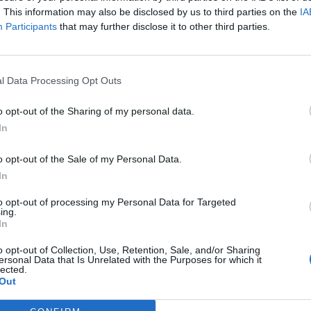
. This information may also be disclosed by us to third parties on the
IA
be pronta a riaprire la trattativa ma senza
Participants
that may further disclose it to other third parties.
rebbe a bilancio per 25 o 30 milioni ma farebbe
no di un attaccante.
l Data Processing Opt Outs
ertura da parte di
Vlahovic,
il club bianconero
ci per Randal Kolo
Muani
.
o opt-out of the Sharing of my personal data.
In
a i ritiri cominciano, ed ad oggi non ha nulla in
ioni dal
Besiktas
di Vincenzo Italiano. Dusan si
o opt-out of the Sale of my Personal Data.
In
sso e teme di finire in un campionato meno
to opt-out of processing my Personal Data for Targeted
ing.
In
inta dell'allenatore
o opt-out of Collection, Use, Retention, Sale, and/or Sharing
ersonal Data that Is Unrelated with the Purposes for which it
. L'altro aspetto fondamentale per arrivare alla
lected.
riguarderà anche il comportamento.
Out