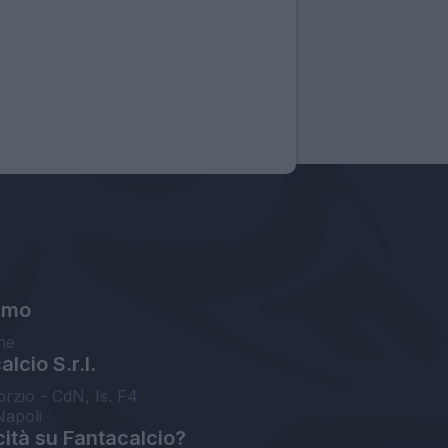
amo
ne
lcio S.r.l.
orzio - CdN, Is. F4
Napoli
cità su Fantacalcio?