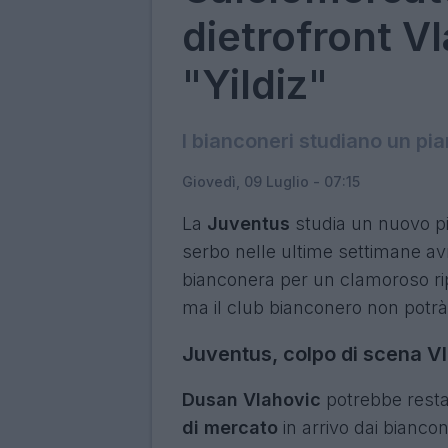
dietrofront Vl
"Yildiz"
I bianconeri studiano un pia
Giovedì, 09 Luglio - 07:15
La
Juventus
studia un nuovo p
serbo nelle ultime settimane av
bianconera per un clamoroso ri
ma il club bianconero non potrà
Juventus, colpo di scena V
Dusan Vlahovic
potrebbe resta
di mercato
in arrivo dai bianc