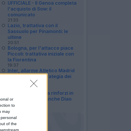
UFFICIALE - Il Genoa completa
l'acquisto di Sow: il
comunicato
21:33
Lazio, trattativa con il
Sassuolo per Pinamonti: le
ultime
20:51
Bologna, per l'attacco piace
Piccoli: trattativa iniziale con
la Fiorentina
19:37
Inter, allarme Atletico Madrid
per Romero: la strategia dei
Colchoneros
17:02
Atalanta, caccia a rinforzi in
attacco: spunta anche Diao
sonal or
15:45
ection to
ou may
 personal
out of the
 downstream