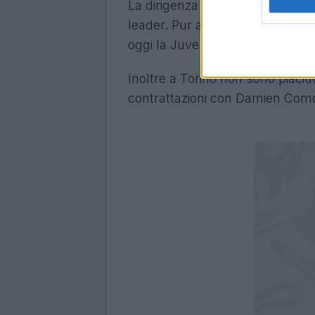
La dirigenza pretende un atteg
leader. Pur apprezzando il sacri
oggi la Juve cerca una punta di 
Inoltre a Torino non sono piaciut
contrattazioni con Damien Comol