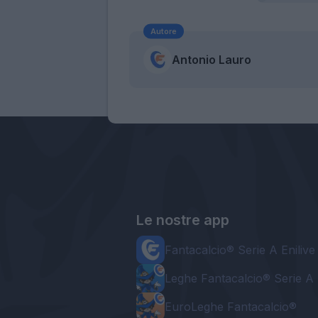
Autore
Antonio Lauro
Le nostre app
Fantacalcio® Serie A Enilive
Leghe Fantacalcio® Serie A 
EuroLeghe Fantacalcio®