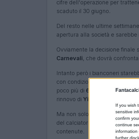
cifre dell'operazione per tratten
scaduto il 30 giugno.
Del resto nelle ultime settimane
apertura alla società e sarebbe 
Ovviamente la decisione finale 
Carnevali
, che dovrà confronta
Intanto però i bianconeri stare
con condizioni non negoziabili. 
poco più di
6 milioni netti a st
Fantacalci
rinnovo di
Yildiz
.
If you wish 
sensitive in
Ma non solo, per arrivare alla 
confirm you
del calciatore, con il padre Mil
continue se
contenute.
information 
further disc