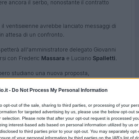
ere ancora il serbo, nonostante il contratto
 il ventiseienne avrebbe lanciato messaggi di
in attesa di un confronto.
spetterà all'amministratore delegato Giovanni
rsi con Frederic
Massara
e Luciano
Spalletti
.
bbero studiano una nuova proposta,
L'offerta prevederebbe un contratto di
2 anni
a
agione
, rispettando il tetto salariale stabilito dal
o.it -
Do Not Process My Personal Information
to opt-out of the sale, sharing to third parties, or processing of your per
formation for targeted advertising by us, please use the below opt-out s
firma, toccherà anche una mano dall'entourage
r selection. Please note that after your opt-out request is processed y
os che dovrà accettare
commissioni
molto
eing interest-based ads based on personal information utilized by us or
disclosed to third parties prior to your opt-out. You may separately opt-
losure of your personal information by third parties on the IAB’s list of