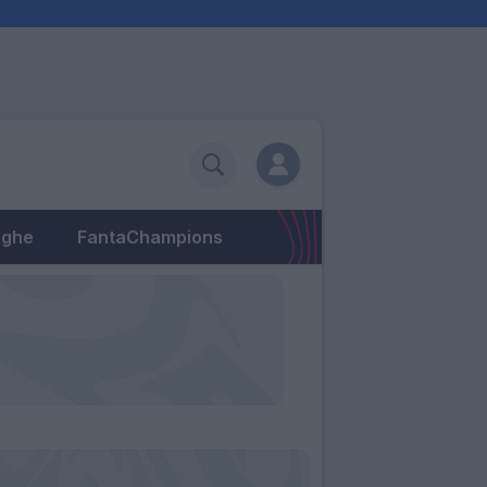
eghe
FantaChampions