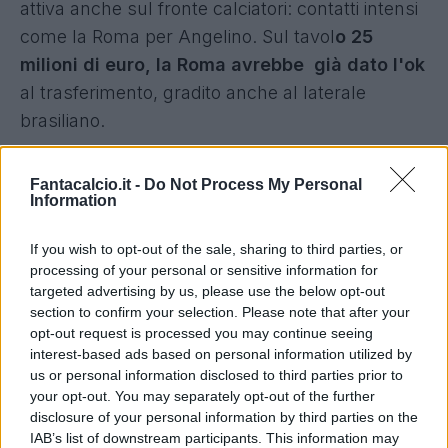
attiva anche sul fronte calciatori: contatti intensi
come la Roma per Angelino. Sul tavol
o 25
milioni di euro, la Roma avrebbe già dato l'ok
al trasferimento, gradito anche al laterale
brasiliano.
L'ultima decisione spetterà proprio all'Al-Hilal,
Fantacalcio.it -
Do Not Process My Personal
che se non arriva a
Theo Hernandez (dubbioso
Information
sulla destinazione araba) virerebbe proprio
If you wish to opt-out of the sale, sharing to third parties, or
sul laterale giallorosso
.
Theo in uscita dal
processing of your personal or sensitive information for
Milan che non ha ma mai aperto alla possibilità
targeted advertising by us, please use the below opt-out
di trasferirsi nel campionato arabo. Nonostante
section to confirm your selection. Please note that after your
opt-out request is processed you may continue seeing
questo, l'Al Hilal ha intenzione di effettuare un
interest-based ads based on personal information utilized by
ultimo tentativo 'della disperazione'. Dovesse
us or personal information disclosed to third parties prior to
andare anche quello a vuoto, allora andrebbero
your opt-out. You may separately opt-out of the further
disclosure of your personal information by third parties on the
a
chiudere effettivamente la trattativa per
IAB’s list of downstream participants. This information may