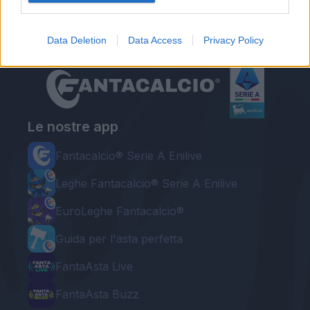
Data Deletion
Data Access
Privacy Policy
Le nostre app
Fantacalcio® Serie A Enilive
Leghe Fantacalcio® Serie A Enilive
EuroLeghe Fantacalcio®
Guida per l'asta perfetta
FantaAsta Live
FantaAsta Buzz