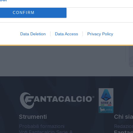
CONFIRM
Data Deletion
Data Access
Privacy Policy
Strumenti
Chi si
Probabili formazioni
Redazio
Voti Fantacalcio Serie A
Fantaca