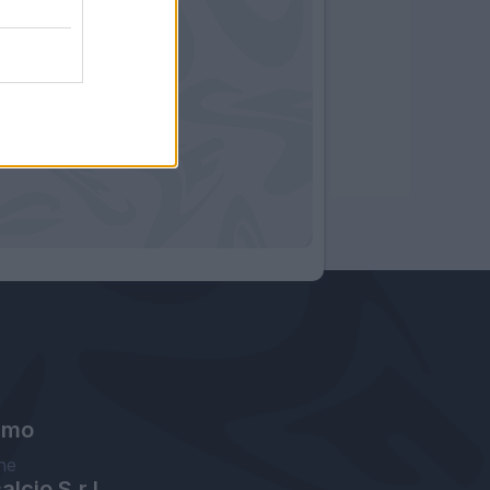
amo
ne
lcio S.r.l.