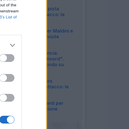
22:57
out of the
Napoli, difficile la pista
 downstream
Vlahovic per l'attacco: la
B’s List of
situazione
21:55
Cagliari, è fatta per Maldini e
Carlos: fissate le visite
mediche
20:45
Roma, Read annuncia:
"Rimango al Feyenoord".
Confermato l'affondo su
Molina
20:23
Lecce, idea Marcos
Fernandez per l'attacco: le
ultime
20:17
Lazio, passi in avanti per
Ivanovic: la situazione
20:10