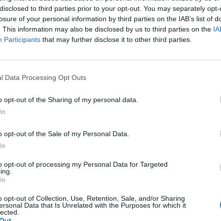
disclosed to third parties prior to your opt-out. You may separately opt-
losure of your personal information by third parties on the IAB’s list of
. This information may also be disclosed by us to third parties on the
IA
llenatore del
Catania
. Ad annunciarlo è lo
Participants
that may further disclose it to other third parties.
orta: "
Il Calcio Catania S.p.A. comunica di aver
cnica della prima squadra al signor
Vincenzo
tratto
biennale
. Con Montella, comporranno lo staff
l Data Processing Opt Outs
Russo
, il
preparatore dei portieri Marco Onorati
ed
Giacomo Tafuro
, che sarà assistito dal professor
o opt-out of the Sharing of my personal data.
In
taff i professori Giuseppe Colombino ed Antonio
ilitazione e del lavoro differenziato per gli atleti
o opt-out of the Sale of my Personal Data.
 suoi collaboratori verranno presentati ufficialmente
In
e 16.30 a Torre del Grifo, nella sala conferenze della
to opt-out of processing my Personal Data for Targeted
ing.
In
nche per il Catania che, dopo aver perso Simeone, si
o opt-out of Collection, Use, Retention, Sale, and/or Sharing
ersonal Data that Is Unrelated with the Purposes for which it
Roma.
lected.
Out