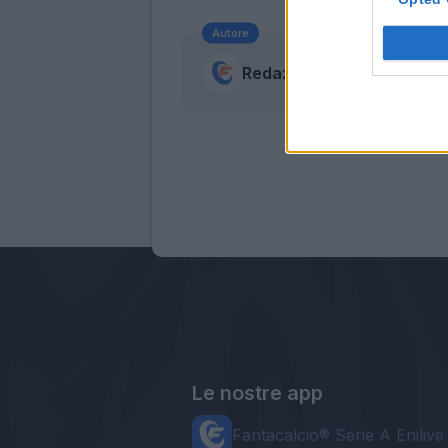
Autore
Redazione Fantacalcio.it
Le nostre app
Fantacalcio® Serie A Enilive