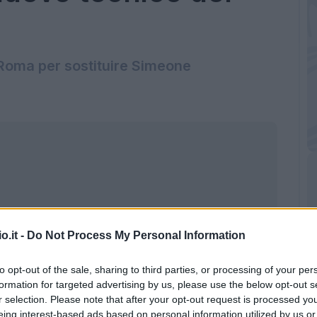
x Roma per sostituire Simeone
o.it -
Do Not Process My Personal Information
to opt-out of the sale, sharing to third parties, or processing of your per
formation for targeted advertising by us, please use the below opt-out s
r selection. Please note that after your opt-out request is processed y
eing interest-based ads based on personal information utilized by us or
 Montella (Getty Images)