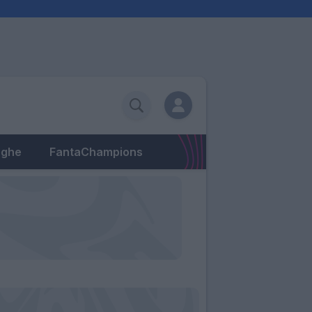
eghe
FantaChampions