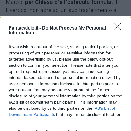
Marzio,
per Chiesa c'è l'ostacolo formula
. Il
Liverpool non apre ad un suo trasferimento a
titolo definitivo. Si continua a trattare, in attesa
della apertura definitiva.
Fantacalcio.it -
Do Not Process My Personal
Information
If you wish to opt-out of the sale, sharing to third parties, or
processing of your personal or sensitive information for
targeted advertising by us, please use the below opt-out
section to confirm your selection. Please note that after your
opt-out request is processed you may continue seeing
interest-based ads based on personal information utilized by
us or personal information disclosed to third parties prior to
your opt-out. You may separately opt-out of the further
disclosure of your personal information by third parties on the
IAB’s list of downstream participants. This information may
also be disclosed by us to third parties on the
IAB’s List of
Downstream Participants
that may further disclose it to other
third parties.