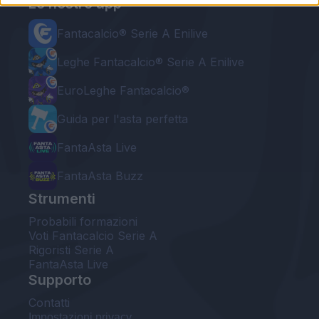
Le nostre app
Fantacalcio® Serie A Enilive
Leghe Fantacalcio® Serie A Enilive
EuroLeghe Fantacalcio®
Guida per l'asta perfetta
FantaAsta Live
FantaAsta Buzz
Strumenti
Probabili formazioni
Voti Fantacalcio Serie A
Rigoristi Serie A
FantaAsta Live
Supporto
Contatti
Impostazioni privacy