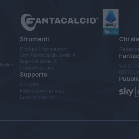
Strumenti
Chi si
Probabili formazioni
Redazio
Voti Fantacalcio Serie A
Fantaca
Rigoristi Serie A
Enilive
Via G. P
FantaAsta Live
80143, 
Supporto
Pubbli
Contatti
Impostazioni privacy
Lavora con noi