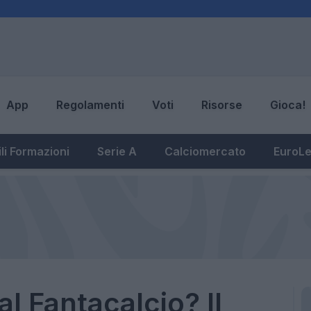
App
Regolamenti
Voti
Risorse
Gioca!
li Formazioni
Serie A
Calciomercato
EuroL
l Fantacalcio? Il