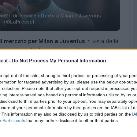
io? Il difensore offerto a Milan e Juventus
(©LaPresse)
di mercato per Milan e Juventus
in vista della
l caso in cui le due compagini dovessero
hampions League.
o.it -
Do Not Process My Personal Information
ntus: la situazione
to opt-out of the sale, sharing to third parties, or processing of your per
formation for targeted advertising by us, please use the below opt-out s
israeliano
Pini Zahavi è stato a Milano
.
r selection. Please note that after your opt-out request is processed y
id Alaba, difensore austriaco classe '92 pronto
eing interest-based ads based on personal information utilized by us or
disclosed to third parties prior to your opt-out. You may separately opt-
inque anni. Tra
Blancos
e Bayern Monaco ha
losure of your personal information by third parties on the IAB’s list of
pprodare in Italia.
. This information may also be disclosed by us to third parties on the
IA
Participants
that may further disclose it to other third parties.
versi club europei
tra cui anche Juventus e
siderazione i numerosi infortuni patiti negli