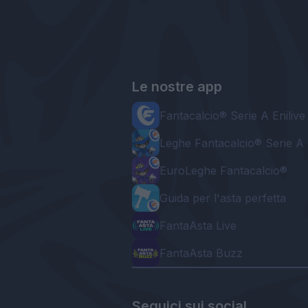
Le nostre app
Fantacalcio® Serie A Enilive
Leghe Fantacalcio® Serie A 
EuroLeghe Fantacalcio®
Guida per l'asta perfetta
FantaAsta Live
FantaAsta Buzz
Seguici sui social