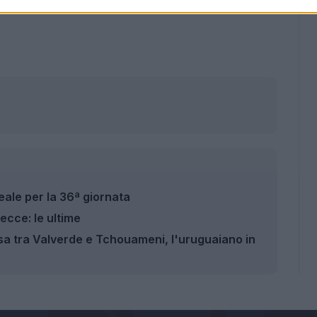
eale per la 36ª giornata
ecce: le ultime
ssa tra Valverde e Tchouameni, l'uruguaiano in