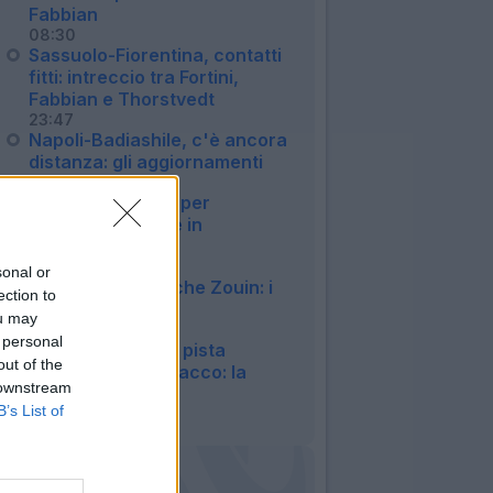
Fabbian
08:30
Sassuolo-Fiorentina, contatti
fitti: intreccio tra Fortini,
Fabbian e Thorstvedt
23:47
Napoli-Badiashile, c'è ancora
distanza: gli aggiornamenti
23:27
Napoli, ore calde per
Badiashile: affare in
chiusura?
23:01
sonal or
Parma, arriva anche Zouin: i
ection to
dettagli
ou may
22:57
 personal
Napoli, difficile la pista
out of the
Vlahovic per l'attacco: la
 downstream
situazione
B’s List of
21:55