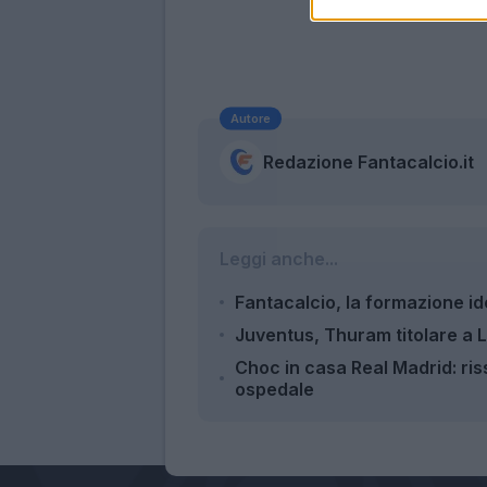
Autore
Redazione Fantacalcio.it
Leggi anche...
Fantacalcio, la formazione id
Juventus, Thuram titolare a L
Choc in casa Real Madrid: ri
ospedale