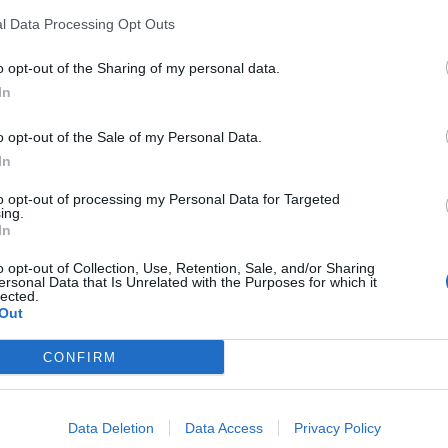
tura parziale del legamento crociato che lo ha
l Data Processing Opt Outs
per oltre dodici mesi.
o opt-out of the Sharing of my personal data.
In
andowski, il cui futuro non è ancora chiaro:
Barcellona o inizierà una nuova avventura?
o opt-out of the Sale of my Personal Data.
estra, ma la richiesta di ingaggio da 8 milioni
In
 eccessiva dai due club italiani.
to opt-out of processing my Personal Data for Targeted
ing.
In
o opt-out of Collection, Use, Retention, Sale, and/or Sharing
ersonal Data that Is Unrelated with the Purposes for which it
lected.
Out
CONFIRM
Data Deletion
Data Access
Privacy Policy