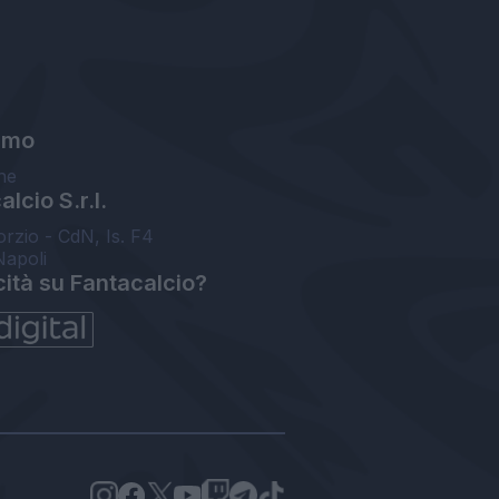
amo
ne
lcio S.r.l.
orzio - CdN, Is. F4
Napoli
cità su Fantacalcio?