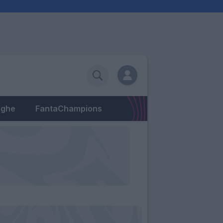
eghe
FantaChampions