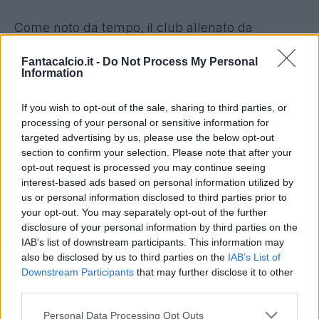
Come noto da tempo, il club allenato da
Simeone, starebbe seguendo con interesse la
Fantacalcio.it -
Do Not Process My Personal
crescita del difensore centrale
Lucumì
, già in
Information
estate accostato all'Atletico Madrid, e quella di
Santiago
Castro,
negli ultimi mesi diventato un
If you wish to opt-out of the sale, sharing to third parties, or
processing of your personal or sensitive information for
obiettivo di mercato dei
Colchoneros
.
targeted advertising by us, please use the below opt-out
section to confirm your selection. Please note that after your
Attenzione però anche al profilo di
Beukema
. Il
opt-out request is processed you may continue seeing
difensore centrale, oggetto dei desiderata anche
interest-based ads based on personal information utilized by
us or personal information disclosed to third parties prior to
della Juventus di Motta per il mercato invernale,
your opt-out. You may separately opt-out of the further
sta convincendo tutti alla sua seconda stagione
disclosure of your personal information by third parties on the
in Serie A. Nessun assalto a gennaio, ma in
IAB’s list of downstream participants. This information may
also be disclosed by us to third parties on the
IAB’s List of
estate non sarà semplice per il Presidente
Downstream Participants
that may further disclose it to other
Saputo trattenere tutti.
third parties.
Personal Data Processing Opt Outs