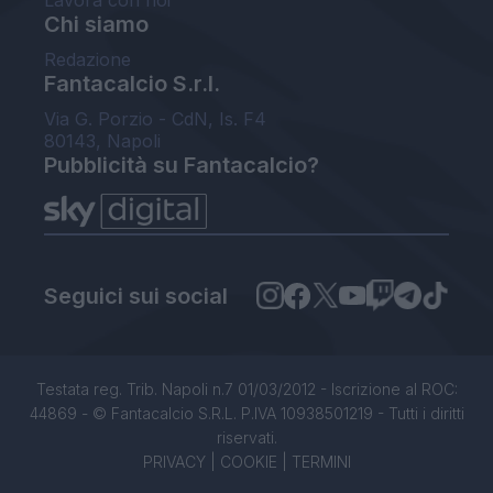
Lavora con noi
Chi siamo
Redazione
Fantacalcio S.r.l.
Via G. Porzio - CdN, Is. F4
80143, Napoli
Pubblicità su Fantacalcio?
Seguici sui social
Testata reg. Trib. Napoli n.7 01/03/2012 - Iscrizione al ROC:
44869 - © Fantacalcio S.R.L. P.IVA 10938501219 - Tutti i diritti
riservati.
PRIVACY
|
COOKIE
|
TERMINI