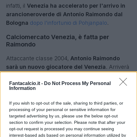
infatti, il
Venezia ha accelerato per l'arrivo in
arancioneroverde di Antonio Raimondo dal
Bologna
dopo l'infortunio di Pohjanpalo
.
Calciomercato Venezia, è fatta per
Raimondo
Attaccante classe 2004,
Antonio Raimondo
sarà un nuovo giocatore del Venezia
. Arriverà
in prestito dal Bologna dopo l'esperienza della
passata stagione con la maglia della Ternana in
Fantacalcio.it -
Do Not Process My Personal
Information
Serie B, terminata con un bilancio di 9 gol e un
assist in 40 partite giocate tra campionato e
If you wish to opt-out of the sale, sharing to third parties, or
play-out, senza riuscire ad evitare la
processing of your personal or sensitive information for
targeted advertising by us, please use the below opt-out
retrocessione dei rossoverdi in terza serie.
section to confirm your selection. Please note that after your
opt-out request is processed you may continue seeing
interest-based ads based on personal information utilized by