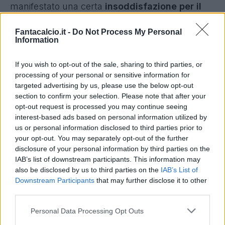
manifestato una certa
insoddisfazione per il
mancato rinnovo di contratto
(in scadenza nel
Fantacalcio.it -
Do Not Process My Personal
2025) e non ancora arrivato. Mario Rui avrebbe
Information
accettato anche a cifre inferiori rispetto a quelle
attuali, lo stallo prolungato ha però portato alla
If you wish to opt-out of the sale, sharing to third parties, or
processing of your personal or sensitive information for
situazione attuale.
targeted advertising by us, please use the below opt-out
section to confirm your selection. Please note that after your
Secondo "Sportitalia",
la Lazio ha chiesto
opt-out request is processed you may continue seeing
informazioni per arrivare a Mario Rui.
Nei
interest-based ads based on personal information utilized by
giorni scorsi c'è stato da registrare
us or personal information disclosed to third parties prior to
l'interesse
your opt-out. You may separately opt-out of the further
dell'Al-Nassr di Ronaldo,
poi si è un po'
disclosure of your personal information by third parties on the
affievolito. Ora occhio alla novità: i biancocelesti
IAB’s list of downstream participants. This information may
non hanno ancora chiuso per Pellegrini e ora
also be disclosed by us to third parties on the
IAB’s List of
Downstream Participants
that may further disclose it to other
Sarri può spingere per il suo pupillo, a maggior
third parties.
ragione dopo la notizia di questa sera.
Personal Data Processing Opt Outs