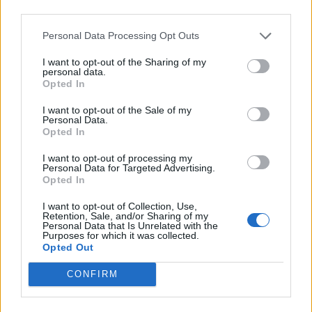
third parties.
Il
broker thailandese
ha voluto proclamare così
il nuovo acquisto rossonero?
Personal Data Processing Opt Outs
I want to opt-out of the Sharing of my
personal data.
Opted In
I want to opt-out of the Sale of my
Personal Data.
Opted In
I want to opt-out of processing my
Personal Data for Targeted Advertising.
Opted In
Autore
I want to opt-out of Collection, Use,
Retention, Sale, and/or Sharing of my
Personal Data that Is Unrelated with the
Redazione Fantacalcio.it
Purposes for which it was collected.
Opted Out
CONFIRM