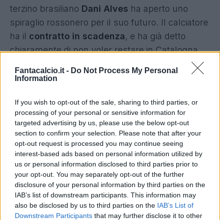
terzino brasiliano
Dani Alves
ha aperto uno
spiraglio rossonero per il suo futuro. Il calciatore
ha il
contratto in scadenza
, e ha già detto
chiaramente di non voler restare in Catalogna.
La richiesta d'ingaggio del brasiliano è di 6 milioni
Fantacalcio.it -
Do Not Process My Personal
netti.
Information
If you wish to opt-out of the sale, sharing to third parties, or
Queste le
sue dichiarazioni
: “
Ho un’offerta
processing of your personal or sensitive information for
dall’Italia
, è possibile che vada lì. Sarebbe un
targeted advertising by us, please use the below opt-out
piacere andare al
Milan
. Sto valutando le
section to confirm your selection. Please note that after your
opt-out request is processed you may continue seeing
proposte“.
interest-based ads based on personal information utilized by
us or personal information disclosed to third parties prior to
Intanto ieri sera
mr. Bee
ha retweettato
un post
your opt-out. You may separately opt-out of the further
disclosure of your personal information by third parties on the
in cui si riportavano le parole del diretto
IAB’s list of downstream participants. This information may
interessato e l'offertta dall'Italia per il prossimo
also be disclosed by us to third parties on the
IAB’s List of
anno.
Downstream Participants
that may further disclose it to other