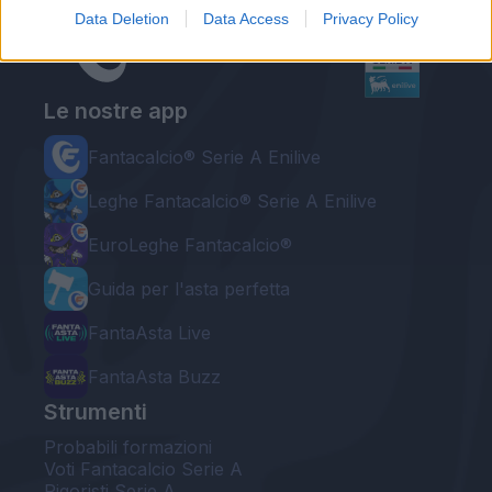
Data Deletion
Data Access
Privacy Policy
Le nostre app
Fantacalcio® Serie A Enilive
Leghe Fantacalcio® Serie A Enilive
EuroLeghe Fantacalcio®
Guida per l'asta perfetta
FantaAsta Live
FantaAsta Buzz
Strumenti
Probabili formazioni
Voti Fantacalcio Serie A
Rigoristi Serie A