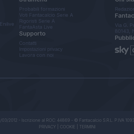
Probabili formazioni
Redazio
Voti Fantacalcio Serie A
Fantaca
Rigoristi Serie A
Enilive
Via G. P
FantaAsta Live
80143, 
Supporto
Pubbli
Contatti
Impostazioni privacy
Lavora con noi
/03/2012 - Iscrizione al ROC: 44869 - © Fantacalcio S.R.L. P.IVA 1093850
PRIVACY
|
COOKIE
|
TERMINI