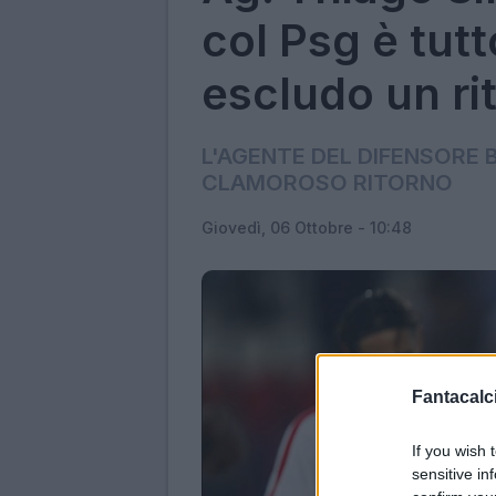
col Psg è tut
escludo un ri
L'AGENTE DEL DIFENSORE 
CLAMOROSO RITORNO
Giovedì, 06 Ottobre - 10:48
Fantacalci
If you wish 
sensitive in