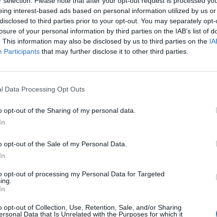
r selection. Please note that after your opt-out request is processed y
eing interest-based ads based on personal information utilized by us or
disclosed to third parties prior to your opt-out. You may separately opt-
losure of your personal information by third parties on the IAB’s list of
o Silva (Getty Images)
. This information may also be disclosed by us to third parties on the
IA
Participants
that may further disclose it to other third parties.
oltà sul rinnovo per riaccendere sogni e
va
, il cui contratto è in scadenza nel giugno del
l Data Processing Opt Outs
: riconquistata la Nazionale brasiliana, il
ando di non rinnovare con il Psg e cambiare
o opt-out of the Sharing of my personal data.
stato raggiunto da Calciomercato.com, dove ha
In
 suo assistito:
"
Rinnovo col PSG? Al momento
o opt-out of the Sale of my Personal Data.
mbre per vedere alcune cose e valuteremo con
In
icherà alla prossima Champions League
,
allora
gherà".
to opt-out of processing my Personal Data for Targeted
ing.
In
lan gli è rimasto nel cuore,
ci è molto legato
o opt-out of Collection, Use, Retention, Sale, and/or Sharing
dove si trovava molto bene. Ci tengo a precisare
ersonal Data that Is Unrelated with the Purposes for which it