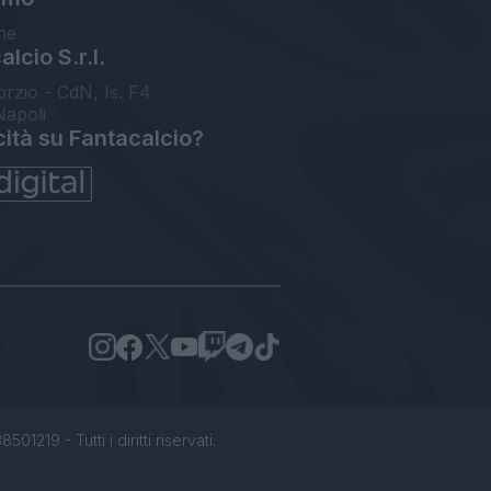
ne
lcio S.r.l.
orzio - CdN, Is. F4
Napoli
cità su Fantacalcio?
1219 - Tutti i diritti riservati.