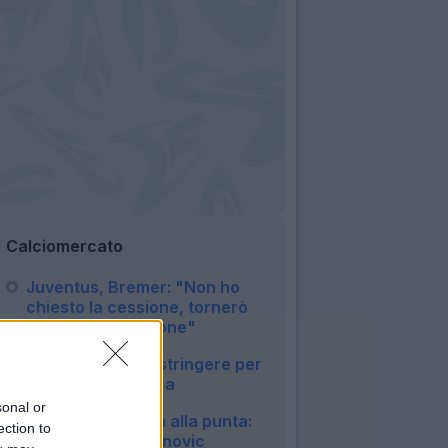
Calciomercato
Juventus, Bremer: "Non ho
chiesto la cessione, tornerò
presto in condizione"
08:51
Lazio, si prova a stringere per
Hautekiet in difesa
08:16
sonal or
Como, ora caccia alla punta:
ection to
torna di moda Ivanovic