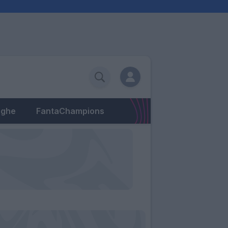
eghe
FantaChampions