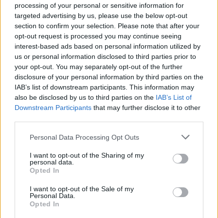
processing of your personal or sensitive information for
offensivo brasiliano di proprietà dello Shaktar
targeted advertising by us, please use the below opt-out
Donetsk. Il Napoli potrebbe tentare l'assalto al
section to confirm your selection. Please note that after your
giocatore classe 2003 (che piace anche al
opt-out request is processed you may continue seeing
interest-based ads based on personal information utilized by
Bologna) nel caso in cui dovesse andare in porto
us or personal information disclosed to third parties prior to
la trattativa per la cessione di Giacomo
your opt-out. You may separately opt-out of the further
Raspadori.
disclosure of your personal information by third parties on the
IAB’s list of downstream participants. This information may
also be disclosed by us to third parties on the
IAB’s List of
Downstream Participants
that may further disclose it to other
third parties.
Personal Data Processing Opt Outs
I want to opt-out of the Sharing of my
personal data.
Opted In
I want to opt-out of the Sale of my
Personal Data.
Opted In