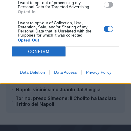
I want to opt-out of processing my
Personal Data for Targeted Advertising.
Opted In
I want to opt-out of Collection, Use,
Autore
Retention, Sale, and/or Sharing of my
Personal Data that Is Unrelated with the
Purposes for which it was collected.
Redazione Fantacalcio.it
Opted Out
CONFIRM
Leggi anche...
Data Deletion
Data Access
Privacy Policy
De Bruyne: "Ecco perchè ho scelto il Napoli.
La squadra è forte, possiamo fare bene"
Napoli, vicinissimo Juanlu dal Siviglia
Torino, preso Simeone: il Cholito ha lasciato
il ritiro del Napoli