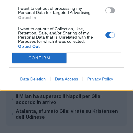
I want to opt-out of processing my
Personal Data for Targeted Advertising.
Opted In
I want to opt-out of Collection, Use,
Retention, Sale, and/or Sharing of my
Personal Data that Is Unrelated with the
Autore
Purposes for which it was collected.
Opted Out
Gianmarco Della Ragione
CONFIRM
Leggi anche...
Data Deletion
Data Access
Privacy Policy
Milan, inserimento per Gila
Il Milan ha superato il Napoli per Gila:
accordo in arrivo
Atalanta, sfumato Gila: virata su Kristensen
dell'Udinese