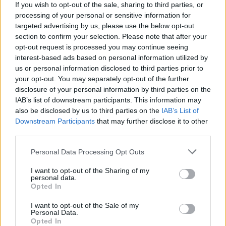
Sarri da 22 milioni di euro più 3 di bonus, ma il
If you wish to opt-out of the sale, sharing to third parties, or
gioco al rialzo di Lotito che chiede qualche
processing of your personal or sensitive information for
targeted advertising by us, please use the below opt-out
milione in più di bonus ha rimesso in corsa il
section to confirm your selection. Please note that after your
Milan. Che ora è pronto a chiudere: l'affare
opt-out request is processed you may continue seeing
andrà in porto a
poco più di 25 milioni
interest-based ads based on personal information utilized by
us or personal information disclosed to third parties prior to
compresi i bonus.
Sono ormai dettagli: Gila ha
your opt-out. You may separately opt-out of the further
scelto il Milan e la fumata bianca è dietro
disclosure of your personal information by third parties on the
l'angolo.
IAB’s list of downstream participants. This information may
also be disclosed by us to third parties on the
IAB’s List of
Downstream Participants
that may further disclose it to other
third parties.
Personal Data Processing Opt Outs
I want to opt-out of the Sharing of my
personal data.
Opted In
I want to opt-out of the Sale of my
Personal Data.
Opted In