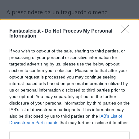
A prescindere da un traguardo o meno
importante come lo scudetto, la Juve del futuro
parte da una consapevolezza: giocherà la
Fantacalcio.it -
Do Not Process My Personal
Information
prossima Champions' League. Dettaglio che
definire tale stona, in quanto porterà
If you wish to opt-out of the sale, sharing to third parties, or
sicuramente nuovi guadagni nelle casse
processing of your personal or sensitive information for
bianconere e soprattutto una nuova appetibilità
targeted advertising by us, please use the below opt-out
section to confirm your selection. Please note that after your
europea. Che la Juve dovrà essere brava a far
opt-out request is processed you may continue seeing
valere. Si, ma per chi?
interest-based ads based on personal information utilized by
us or personal information disclosed to third parties prior to
your opt-out. You may separately opt-out of the further
Nel gennaio 2011 vennero versati 26,5 milioni
disclosure of your personal information by third parties on the
all’Ajax, oggi annualmente costa 1,8 milioni a
IAB’s list of downstream participants. This information may
stagione. Di chi stiamo parlando? Di Suarez,
also be disclosed by us to third parties on the
IAB’s List of
Downstream Participants
that may further disclose it to other
fuoriclasse uruguaiano del Liverpool che anche
third parties.
dopo l'episodio razzista pare aver perso un pò di