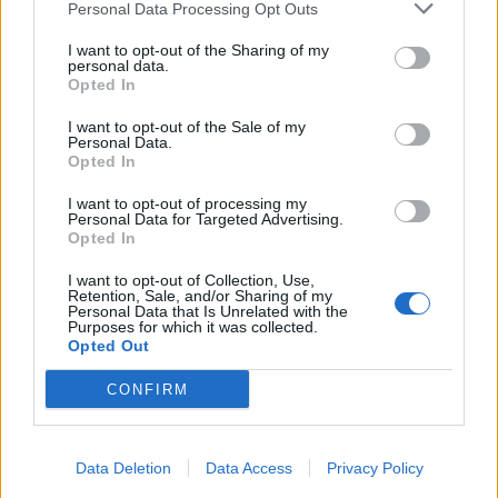
Personal Data Processing Opt Outs
tranquillità nella terra d'oltremanica. La Juve ha
già affidato ai suoi emissari inglesi un’offerta di
I want to opt-out of the Sharing of my
personal data.
circa 25 milioni mentre al giocatore pare pronta
Opted In
un'offerta da 4 milioni a stagione per cinque
I want to opt-out of the Sale of my
anni. Provarci non costa nulla, appuntamento a
Personal Data.
Opted In
tra pochi mesi.
I want to opt-out of processing my
Personal Data for Targeted Advertising.
Autore
Opted In
Redazione Fantacalcio.it
I want to opt-out of Collection, Use,
Retention, Sale, and/or Sharing of my
Personal Data that Is Unrelated with the
Purposes for which it was collected.
Opted Out
CONFIRM
Data Deletion
Data Access
Privacy Policy