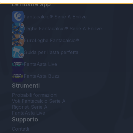
Le nostre app
Fantacalcio® Serie A Enilive
Leghe Fantacalcio® Serie A Enilive
EuroLeghe Fantacalcio®
Guida per l'asta perfetta
FantaAsta Live
FantaAsta Buzz
Strumenti
Probabili formazioni
Voti Fantacalcio Serie A
Rigoristi Serie A
FantaAsta Live
Supporto
Contatti