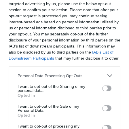
targeted advertising by us, please use the below opt-out
Un'altra possibile opzione potrebbe essere il
section to confirm your selection. Please note that after your
opt-out request is processed you may continue seeing
rinnovo-ponte per una sola stagione
, così da
interest-based ads based on personal information utilized by
consentire al club di spalmare l'ingaggio (12.5
us or personal information disclosed to third parties prior to
milioni netti l'anno) e a Vlahovic di giocare con
your opt-out. You may separately opt-out of the further
disclosure of your personal information by third parties on the
maggior continuità in prestito, visto che nel 2026
IAB’s list of downstream participants. This information may
ci sono i Mondiali.
also be disclosed by us to third parties on the
IAB’s List of
Downstream Participants
that may further disclose it to other
third parties.
Personal Data Processing Opt Outs
I want to opt-out of the Sharing of my
personal data.
Opted In
I want to opt-out of the Sale of my
Personal Data.
Opted In
I want to opt-out of processing my