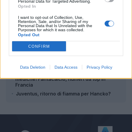
Personal Data for Targeted Advertising.
Opted In
Autore
I want to opt-out of Collection, Use,
Gianmarco Della Ragione
Retention, Sale, and/or Sharing of my
Personal Data that Is Unrelated with the
Purposes for which it was collected.
Opted Out
Leggi anche...
CONFIRM
Juventus, Weah piace al Marsiglia: la
situazione
Data Deletion
Data Access
Privacy Policy
Juventus, è il giorno di David: iniziate le visite
mediche! Fantacalcio, numeri da top in
Francia
Juventus, ritorno di fiamma per Hancko?