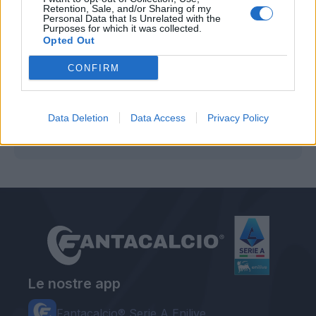
Retention, Sale, and/or Sharing of my
mesi.
Personal Data that Is Unrelated with the
Purposes for which it was collected.
Opted Out
CONFIRM
Autore
Data Deletion
Data Access
Privacy Policy
Redazione Fantacalcio.it
Le nostre app
Fantacalcio® Serie A Enilive