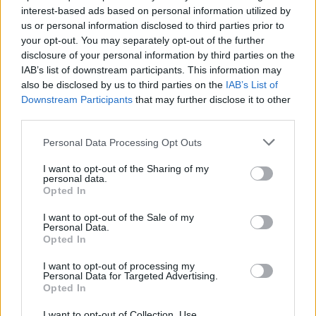
interest-based ads based on personal information utilized by
Serie B. Per questo motivo, seppur il giocatore
us or personal information disclosed to third parties prior to
della Samp sia stimatissimo da Ranieri, il mister
your opt-out. You may separately opt-out of the further
e la società rossoblù potrebbero virare su altri
disclosure of your personal information by third parties on the
IAB’s list of downstream participants. This information may
obiettivi. Uno tra questi è
David Okereke,
also be disclosed by us to third parties on the
IAB’s List of
attaccante della Cremonese
, già noto anche ai
Downstream Participants
that may further disclose it to other
fantallenatori.
third parties.
Okereke, i numeri al Fantacalcio
Personal Data Processing Opt Outs
I want to opt-out of the Sharing of my
L'attaccante dei grigiorossi, retrocesso in serie
personal data.
Opted In
cadetta, ha chiuso la stagione con sette gol
messi a segno in trentatré apparizioni: numeri da
I want to opt-out of the Sale of my
Personal Data.
non sottovalutare al Fantacalcio, soprattutto
Opted In
come slot per completare il reparto offensivo.
I want to opt-out of processing my
Seppur con
bonus pari a +21
, Okereke ha
Personal Data for Targeted Advertising.
Opted In
indossato la casacca della Cremonese
retrocessa, in evidenti difficoltà per un bel po' di
I want to opt-out of Collection, Use,