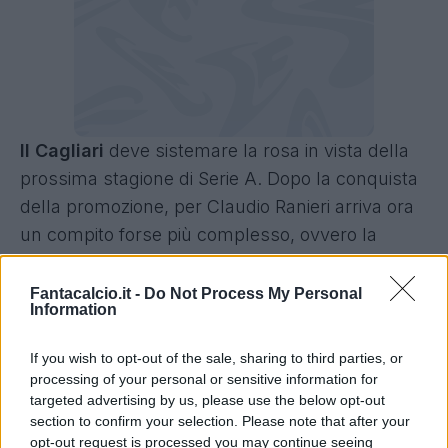
Il Cagliari
deve sistemare la rosa in vista della
prossima stagione di Serie A. Dopo la conquista
della promozione, per Claudio Ranieri arriva ora
un compito forse più complesso, ovvero la
costruzione di una squadra che possa tenere la
categoria
.
Fantacalcio.it -
Do Not Process My Personal
Information
Cagliari, idea Okereke: le ultime
If you wish to opt-out of the sale, sharing to third parties, or
processing of your personal or sensitive information for
Il primo nome per l'attacco del club sardo è
targeted advertising by us, please use the below opt-out
quello di
Manolo Gabbiadini
, deciso però a
section to confirm your selection. Please note that after your
restare a Genova nonostante la retrocessione in
opt-out request is processed you may continue seeing