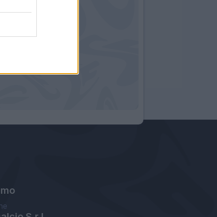
amo
ne
lcio S.r.l.