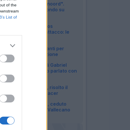
"Rimango al Feyenoord".
out of the
Confermato l'affondo su
 downstream
Molina
B’s List of
20:23
Lecce, idea Marcos
Fernandez per l'attacco: le
ultime
20:17
Lazio, passi in avanti per
Ivanovic: la situazione
20:10
Napoli, l'agente di Gabriel
Jesus: "Non ne ho parlato con
Allegri"
20:09
UFFICIALE - Milan, risolto il
contratto di Bennacer
19:51
UFFICIALE - Roma, ceduto
Kumbulla al Rayo Vallecano
19:49