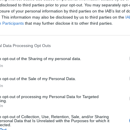
disclosed to third parties prior to your opt-out. You may separately opt-
losure of your personal information by third parties on the IAB’s list of
. This information may also be disclosed by us to third parties on the
IA
ore di calciomercato:
preso Siligardi e rinnovato
Participants
that may further disclose it to other third parties.
so un altro colpo in entrato,
Winck
. Un colpo
o, classe '94, arriva in prestito con diritto di
rto Alegre. Con questa trattativa il club
l Data Processing Opt Outs
e l'idea Marchese che resterà, molto
l'obiettivo è quello di regalare a Mandorlini
o opt-out of the Sharing of my personal data.
In
re e di esperienza: piace
Astori
, calciatore che
a. Piace anche al Napoli, piazza che il
o opt-out of the Sale of my Personal Data.
nte. Nel mirino, seppur il calciatore abbia
In
ei
: il difensore vuole riscattarsi dopo una
to opt-out of processing my Personal Data for Targeted
o.
ing.
In
ini
. Difficile superare l'ostacolo ingaggio, ma
o opt-out of Collection, Use, Retention, Sale, and/or Sharing
ersonal Data that Is Unrelated with the Purposes for which it
 Toni, a livello tattico, non sarebbe per nulla
lected.
Out