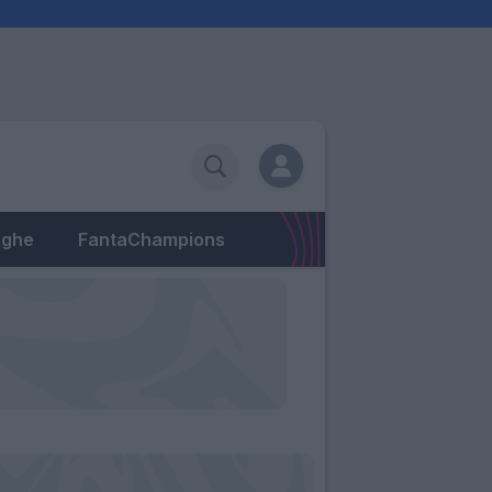
eghe
FantaChampions