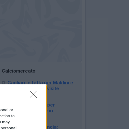
Calciomercato
Cagliari, è fatta per Maldini e
Carlos: fissate le visite
mediche
20:45
Napoli, ore calde per
sonal or
Badiashile: affare in
ection to
chiusura?
20:24
ou may
Roma, Read annuncia:
 personal