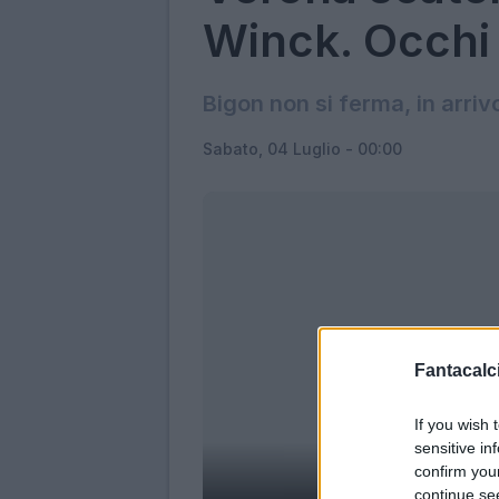
Winck. Occhi 
Bigon non si ferma, in arrivo
Sabato, 04 Luglio - 00:00
Fantacalci
If you wish 
sensitive in
confirm you
continue se
Claudi