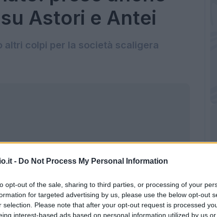
su Astori e Antei
 altri colpi per la società scaligera
o.it -
Do Not Process My Personal Information
to opt-out of the sale, sharing to third parties, or processing of your per
formation for targeted advertising by us, please use the below opt-out s
r selection. Please note that after your opt-out request is processed y
eing interest-based ads based on personal information utilized by us or
o Winck (getty images)