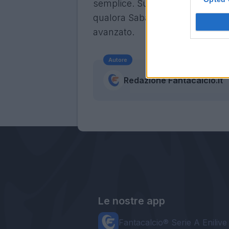
semplice. Sul calciatore si regi
qualora Sabatini non dovesse ri
avanzato.
Autore
Redazione Fantacalcio.it
Le nostre app
Fantacalcio® Serie A Enilive