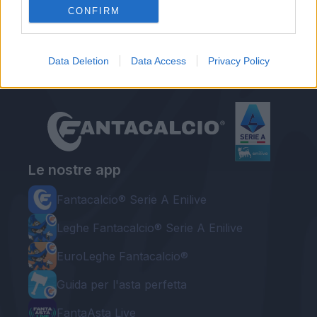
CONFIRM
Redazione Fantacalcio.it
Data Deletion
Data Access
Privacy Policy
Le nostre app
Fantacalcio® Serie A Enilive
Leghe Fantacalcio® Serie A Enilive
EuroLeghe Fantacalcio®
Guida per l'asta perfetta
FantaAsta Live