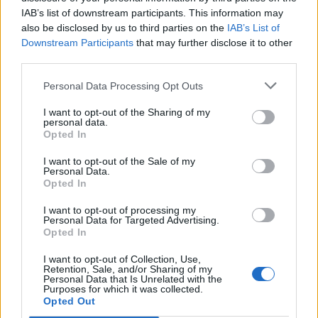
risparmio dello stipendio di Kakà e dalla
sempre
IAB’s list of downstream participants. This information may
più probabile partenza di Robinho
, mentre non
also be disclosed by us to third parties on the
IAB’s List of
Downstream Participants
that may further disclose it to other
ci sarebbero problemi nel trovare un accordo
third parties.
con l’esterno francese per quanto riguarda
Personal Data Processing Opt Outs
l’ingaggio.
I want to opt-out of the Sharing of my
personal data.
Una trattativa vera e propria comunque non è
Opted In
ancora cominciata, e
sicuramente non sarà
I want to opt-out of the Sale of my
facile far approdare Griezmann alla corte di
Personal Data.
Opted In
Inzaghi
, visto che il Milan dovrà battere una
folta concorrenza.
I want to opt-out of processing my
Personal Data for Targeted Advertising.
Opted In
I want to opt-out of Collection, Use,
Redazione
CanaleMilan
Retention, Sale, and/or Sharing of my
Personal Data that Is Unrelated with the
Purposes for which it was collected.
Opted Out
Autore