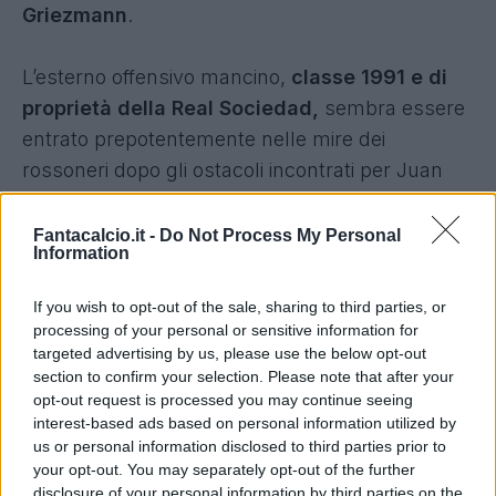
Griezmann
.
L’esterno offensivo mancino,
classe 1991 e di
proprietà della Real Sociedad,
sembra essere
entrato prepotentemente nelle mire dei
rossoneri dopo gli ostacoli incontrati per
Juan
Manuel Iturbe
.
Fantacalcio.it -
Do Not Process My Personal
Information
Le
conferme dell’interesse del Diavolo
arrivano direttamente dalla Francia
, più
If you wish to opt-out of the sale, sharing to third parties, or
precisamente dal sito di calciomercato
processing of your personal or sensitive information for
le10sport.com
.
targeted advertising by us, please use the below opt-out
section to confirm your selection. Please note that after your
opt-out request is processed you may continue seeing
Il Milan potrebbe trovare i fondi per
interest-based ads based on personal information utilized by
accontentare le alte pretese del club spagnolo
us or personal information disclosed to third parties prior to
your opt-out. You may separately opt-out of the further
che detiene il cartellino di Griezmann grazie al
disclosure of your personal information by third parties on the