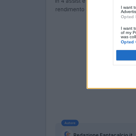
in 4 assist e 1 gol in 37 partite
I want 
rendimento sempre alto e ad un
Advertis
Opted 
I want t
of my P
was col
Opted 
Autore
Redazione Fantacalcio.it