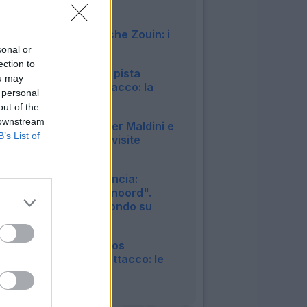
chiusura?
23:01
Parma, arriva anche Zouin: i
dettagli
sonal or
22:57
ection to
Napoli, difficile la pista
ou may
Vlahovic per l'attacco: la
 personal
situazione
out of the
21:55
 downstream
Cagliari, è fatta per Maldini e
B’s List of
Carlos: fissate le visite
mediche
20:45
Roma, Read annuncia:
"Rimango al Feyenoord".
Confermato l'affondo su
Molina
20:23
Lecce, idea Marcos
Fernandez per l'attacco: le
ultime
20:17