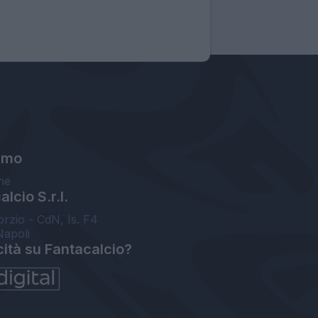
amo
ne
lcio S.r.l.
orzio - CdN, Is. F4
Napoli
cità su Fantacalcio?