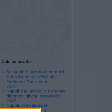
Calciomercato
Sassuolo-Fiorentina, contatti
fitti: intreccio tra Fortini,
Fabbian e Thorstvedt
23:47
Napoli-Badiashile, c'è ancora
distanza: gli aggiornamenti
23:27
Napoli, ore calde per
Badiashile: affare in