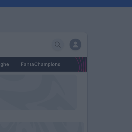
eghe
FantaChampions