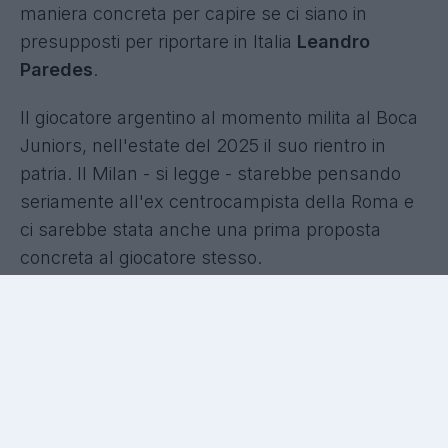
maniera concreta per capire se ci siano in
presupposti per riportare in Italia
Leandro
Paredes
.
Il giocatore argentino al momento milita al Boca
Juniors, nell'estate del 2025 il suo rientro in
patria. Il Milan - si legge - starebbe pensando
seriamente all'ex centrocampista della Roma e
ci sarebbe stata anche una prima proposta
concreta al giocatore stesso.
UFFICIALE - El Bilal Touré
è un nuovo giocatore del
Parma: il comunicato