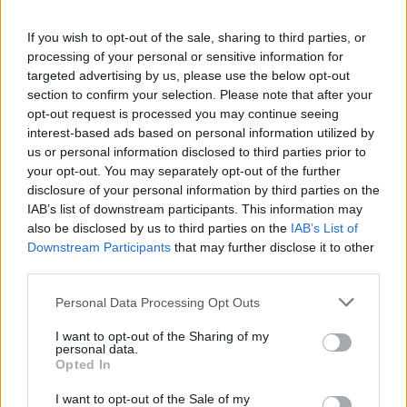
Serie A ad alti livelli, per giocarsi le poche, ma
If you wish to opt-out of the sale, sharing to third parties, or
residue chances di andare ad Euro 2016, è più
processing of your personal or sensitive information for
che concretizzabile. L'accelerata, in tal senso,
targeted advertising by us, please use the below opt-out
nelle ultime ore è stata determinante.
section to confirm your selection. Please note that after your
opt-out request is processed you may continue seeing
interest-based ads based on personal information utilized by
L'operazione Diamanti non si sovrappone al
us or personal information disclosed to third parties prior to
ritorno di Mutu
, che, svincolato da settembre,
your opt-out. You may separately opt-out of the further
disclosure of your personal information by third parties on the
sbarcherà a Firenze domattina, dopo l'addio del
IAB’s list of downstream participants. This information may
2011. La richiesta alla Fiorentina di poter
also be disclosed by us to third parties on the
IAB’s List of
sostenere degli allenamenti ed un 'provino' ai
Downstream Participants
that may further disclose it to other
third parties.
campini è stata accettata, e adesso la palla
passa a Montella, che cercherà di dare un
Personal Data Processing Opt Outs
senso ad un'eventuale, nuovo contratto
I want to opt-out of the Sharing of my
all'ormai 36enne rumeno. Lo conferma l'agente
personal data.
Opted In
dell'attaccante, Ana Maria Prodan, a
Sport.ro
:
"Mutu comincerà gli allenamenti con la
I want to opt-out of the Sale of my