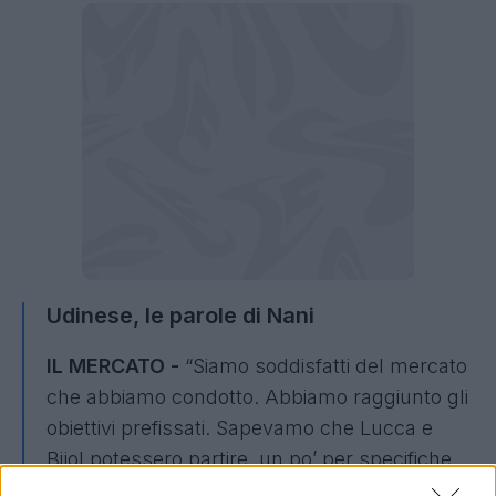
Udinese, le parole di Nani
IL MERCATO -
“Siamo soddisfatti del mercato
che abbiamo condotto. Abbiamo raggiunto gli
obiettivi prefissati. Sapevamo che Lucca e
Bijol potessero partire, un po’ per specifiche
richieste e un po’ perché era giusto che