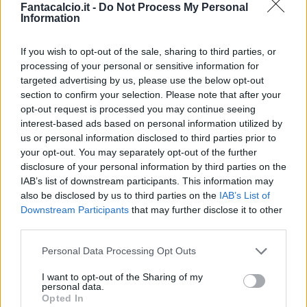
Fantacalcio.it -
Do Not Process My Personal
andassero a fare esperienza altrove”.
Information
L'ADDIO DI THAUVIN -
“Un’uscita
If you wish to opt-out of the sale, sharing to third parties, or
processing of your personal or sensitive information for
inaspettata. Ha forzato talmente tanto ed è
targeted advertising by us, please use the below opt-out
stato difficile trattenerlo. Abbiamo scelto così
section to confirm your selection. Please note that after your
di lasciarlo andare".
opt-out request is processed you may continue seeing
interest-based ads based on personal information utilized by
MILLER E GUEYE -
“Abbiamo fatto un
us or personal information disclosed to third parties prior to
your opt-out. You may separately opt-out of the further
mercato da Udinese. È stata data poca
disclosure of your personal information by third parties on the
importanza ai trasferimenti di Gueye e Miller:
IAB’s list of downstream participants. This information may
ragazzi che non sono conosciuti al grande
also be disclosed by us to third parties on the
IAB’s List of
Downstream Participants
that may further disclose it to other
pubblico, ma che lo diventeranno. Ne sono
third parties.
sicuro".
Personal Data Processing Opt Outs
ZANIOLO - "
Da lui ci aspettiamo tanto. Non è
I want to opt-out of the Sharing of my
stata un’operazione semplice. Il Galatasaray
personal data.
Opted In
non voleva farlo andare via. Con un po’ di