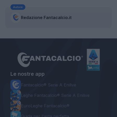
Autore
Redazione Fantacalcio.it
Le nostre app
Fantacalcio® Serie A Enilive
Leghe Fantacalcio® Serie A Enilive
EuroLeghe Fantacalcio®
Guida per l'asta perfetta