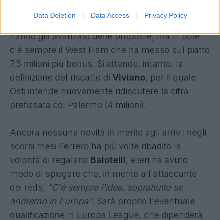
ricevute per lo spagnolo. Il Milan (che lo
Data Deletion
Data Access
Privacy Policy
precettò ai tempi dell'affare Poli) ed il Napoli
hanno già avanzato delle proposte, ma in pole
c'è sempre il West Ham che ha messo sul piatto
7,5 milioni più bonus. Si attende, intanto, la
definizione del riscatto di
Viviano
, per il quale
Osti intende nuovamente ridiscutere la cifra
prefissata col Palermo (4 milioni).
Ancora nessuna novità in merito agli arrivi: negli
scorsi mesi Ferrero ha più volte ribadito la
volontà di regalarsi
Balotelli
, e ieri ha avuto
modo di spiegare che, in merito all'attaccante
dei reds,
"C'è sempre l'idea, soprattutto se
andremo in Europa".
Sarà proprio l'eventuale
qualificazione in Europa League, che dipenderà