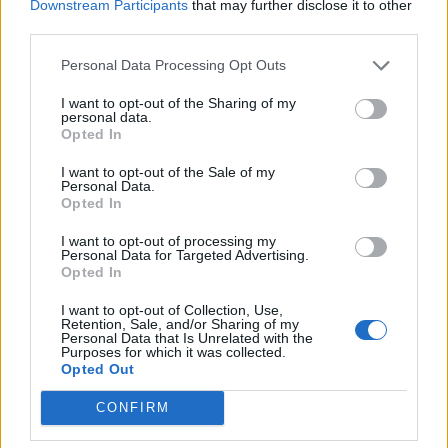
Downstream Participants
that may further disclose it to other
Bundes per la mezzala, scavalcata nelle
third parties.
gerarchie recenti da Duncan e Izzo. Come
Personal Data Processing Opt Outs
ammesso da Ferrero, anche Eto'o sembra
possibilista sul suo futuro: l'impressione è che il
I want to opt-out of the Sharing of my
personal data.
camerunense resterà solo dopo aver colloquiato
Opted In
con il nuovo allenatore. Lasceranno Genova
I want to opt-out of the Sale of my
anche
Romagnoli
(tornerà alla Roma, che lo
Personal Data.
Opted In
aspetta a braccia aperte per formare un reparto
di livello con Manolas) e
Romero
, il cui contratto
I want to opt-out of processing my
Personal Data for Targeted Advertising.
scade il primo luglio 2015. Il suo agente Raiola
Opted In
l'ha già offerto a Inter, Roma e Valencia. In bilico
I want to opt-out of Collection, Use,
Silvestr e Munoz, che però potrebbero
Retention, Sale, and/or Sharing of my
Personal Data that Is Unrelated with the
rinnovare. A centrocampo, almeno
uno tra
Purposes for which it was collected.
Opted Out
Soriano e Obiang dirà addio
: ieri Ferrero ha
confermato la 24enne mezzala azzurra,
CONFIRM
indirettamente ammettendo le tante offerte già