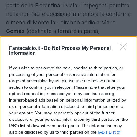
porte della Fiorentina: i viola - impegnati peraltro
nella non facile decisione in merito alla conferma
o meno di Montella - diranno addio a Mario
Gomez
(destinato a tornare in patria,
probabilmente allo Schalke 04, o emigrare negli
USA) e cercano un'alternativa di peso, in avanti.
Fantacalcio.it -
Do Not Process My Personal
Information
Vagliate anche le piste Immobile e Paloschi:
Okaka, però, sembra l'uomo ideale da affiancare
If you wish to opt-out of the sale, sharing to third parties, or
a
Bernardeschi, Rossi e Babacar
, che
processing of your personal or sensitive information for
targeted advertising by us, please use the below opt-out
sembrano quasi certi di restare. Buone
section to confirm your selection. Please note that after your
possibilità anche per Gilardino, che potrebbe
opt-out request is processed you may continue seeing
alternarsi con lo stesso Okaka come punto di
interest-based ads based on personal information utilized by
us or personal information disclosed to third parties prior to
riferimento in attacco.
your opt-out. You may separately opt-out of the further
disclosure of your personal information by third parties on the
Tornando alla Samp, saluta anche
Acquah
:
IAB’s list of downstream participants. This information may
also be disclosed by us to third parties on the
IAB’s List of
niente riscatto dall'Hoffenheim, e ritorno in