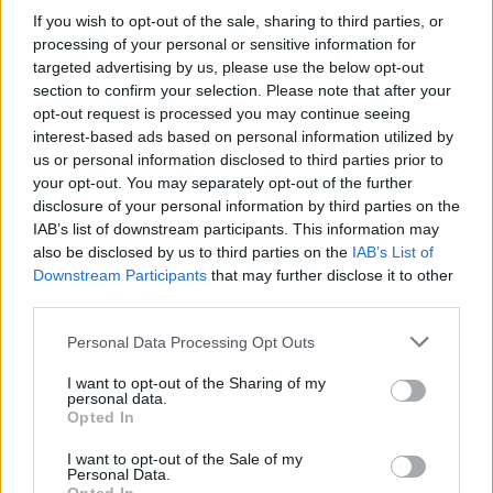
scorsa stagione non è stata indimenticabile per il
If you wish to opt-out of the sale, sharing to third parties, or
difensore, che però si è rivelato discretamente
processing of your personal or sensitive information for
targeted advertising by us, please use the below opt-out
continuo. Per lui 27 partite a voto, 1 gol e
section to confirm your selection. Please note that after your
qualche ammonizione di troppo, 6 in totale;
la
opt-out request is processed you may continue seeing
media fantavoto è stata di 5.72
, non certo
interest-based ads based on personal information utilized by
us or personal information disclosed to third parties prior to
scintillante. Saprà riscattarsi nell'annata
your opt-out. You may separately opt-out of the further
2025/26?
disclosure of your personal information by third parties on the
IAB’s list of downstream participants. This information may
also be disclosed by us to third parties on the
IAB’s List of
Downstream Participants
that may further disclose it to other
third parties.
Personal Data Processing Opt Outs
I want to opt-out of the Sharing of my
personal data.
Opted In
I want to opt-out of the Sale of my
Verona, è fatta per il ritorno di Bradaric (Getty Images)
Personal Data.