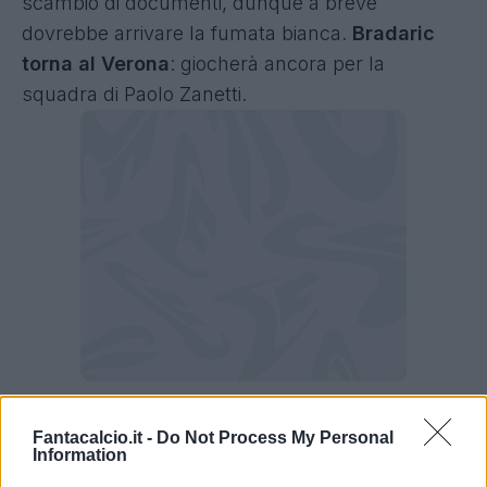
scambio di documenti, dunque a breve
dovrebbe arrivare la fumata bianca.
Bradaric
torna al Verona
: giocherà ancora per la
squadra di Paolo Zanetti.
Bradaric al Verona, i numeri al Fantacalcio
Fantacalcio.it -
Do Not Process My Personal
Information
Bradaric al Verona, i numeri al Fantacalcio
: la