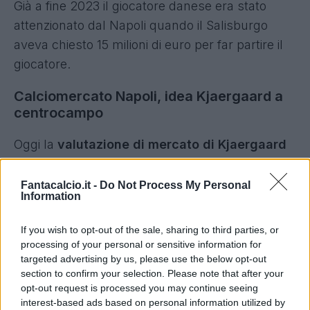
Già a fine 2023 il giocatore danese era stato
attenzionato dal Napoli quando il Salisburgo
aveva chiesto 15 milioni di euro per far partire il
giocatore.
Calciomercato Napoli, idea Kjaergaard a
centrocampo
Oggi la
valutazione di mercato di Kjaergaard
si aggira intorno ai 20 milioni di euro. Reduce da
un infortunio alla caviglia, è tornato a giocare a
Fantacalcio.it -
Do Not Process My Personal
Information
pieno ritmo già con il Mondiale per Club.
Potrebbe essere un innesto per rinforzare
If you wish to opt-out of the sale, sharing to third parties, or
ulteriormente il centrocampo dei campioni
processing of your personal or sensitive information for
d'Italia in questo ultimo mese di trattative.
targeted advertising by us, please use the below opt-out
section to confirm your selection. Please note that after your
opt-out request is processed you may continue seeing
interest-based ads based on personal information utilized by