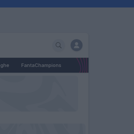
eghe
FantaChampions