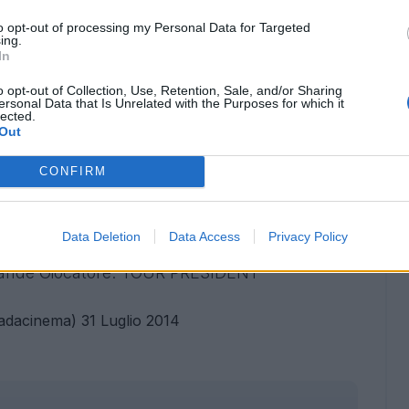
to opt-out of processing my Personal Data for Targeted
te, sabato sera allo stadio Ferraris in
ing.
del
Trofeo Boskov
nella quale la Sampdoria
In
cht Francoforte.
o opt-out of Collection, Use, Retention, Sale, and/or Sharing
ersonal Data that Is Unrelated with the Purposes for which it
lected.
@gonzabergessio
.
#BienvenidoToro
,
Out
 è la
#Sampdoria
!
@SerieA_TIM
vy
CONFIRM
ria)
31 Luglio 2014
Data Deletion
Data Access
Privacy Policy
iete Distinti Con Stile SAMP.E Grande
Grande Giocatore. YOUR PRESIDENT
tadacinema)
31 Luglio 2014