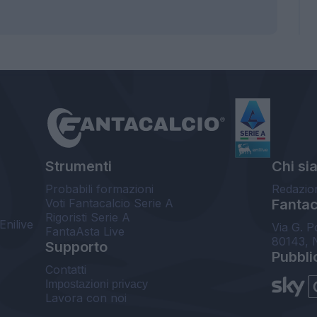
Strumenti
Chi si
Probabili formazioni
Redazio
Voti Fantacalcio Serie A
Fantaca
Rigoristi Serie A
Enilive
Via G. P
FantaAsta Live
80143, 
Supporto
Pubbli
Contatti
Impostazioni privacy
Lavora con noi