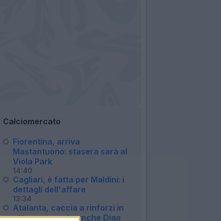
Calciomercato
Fiorentina, arriva
Mastantuono: stasera sarà al
Viola Park
14:40
Cagliari, è fatta per Maldini: i
dettagli dell'affare
13:34
Atalanta, caccia a rinforzi in
attacco: spunta anche Diao