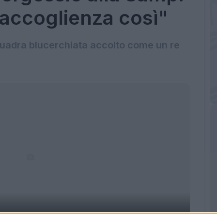
'accoglienza così"
quadra blucerchiata accolto come un re
 profilo Twitter della Sampdoria