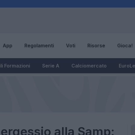
App
Regolamenti
Voti
Risorse
Gioca!
li Formazioni
Serie A
Calciomercato
EuroL
ergessio alla Samp: