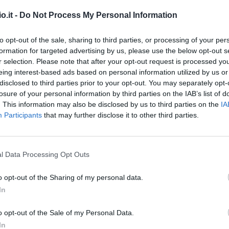
o.it -
Do Not Process My Personal Information
 Sampdoria per l'arrivo di Gonzalo
Bergessio
.
to opt-out of the sale, sharing to third parties, or processing of your per
ccolto ieri sera dal presidente
Ferrero
formation for targeted advertising by us, please use the below opt-out s
 e da circa duecento tifosi in festa.
r selection. Please note that after your opt-out request is processed y
eing interest-based ads based on personal information utilized by us or
o
ha dichiarato: "
Sono felice di essere qui.
disclosed to third parties prior to your opt-out. You may separately opt-
. Un abbraccio a tutti i tifosi della
losure of your personal information by third parties on the IAB’s list of
. This information may also be disclosed by us to third parties on the
IA
Participants
that may further disclose it to other third parties.
oposto alle visite mediche di rito, al termine
tà del suo passaggio in blucerchiato: "
L'U.C.
l Data Processing Opt Outs
r acquisito a titolo definitivo dal Calcio
lciatore Gonzalo Rubén Bergessio (nato a
o opt-out of the Sharing of my personal data.
 1984). L'attaccante, che ha già sostenuto le
In
glia numero 18, è già a disposizione di Sinisa
o opt-out of the Sale of my Personal Data.
tutino al "Gloriano Mugnaini" di Bogliasco
".
In