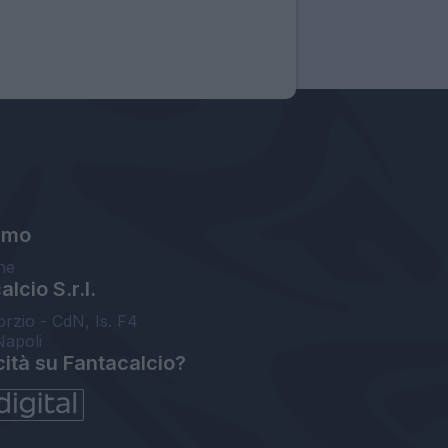
amo
ne
lcio S.r.l.
orzio - CdN, Is. F4
Napoli
cità su Fantacalcio?