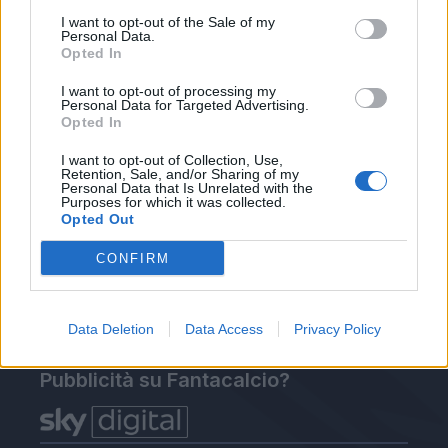
FantaAsta Buzz
I want to opt-out of the Sale of my
Personal Data.
Strumenti
Opted In
Probabili formazioni
I want to opt-out of processing my
Voti Fantacalcio Serie A
Personal Data for Targeted Advertising.
Rigoristi Serie A
Opted In
FantaAsta Live
Supporto
I want to opt-out of Collection, Use,
Retention, Sale, and/or Sharing of my
Personal Data that Is Unrelated with the
Contatti
Purposes for which it was collected.
Impostazioni privacy
Opted Out
Lavora con noi
Chi siamo
CONFIRM
Redazione
Fantacalcio S.r.l.
Data Deletion
Data Access
Privacy Policy
Via G. Porzio - CdN, Is. F4
80143, Napoli
Pubblicità su Fantacalcio?