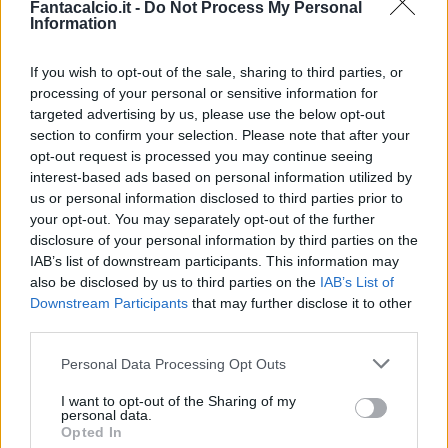
Redazione Fantacalcio.it
Fantacalcio.it -
Do Not Process My Personal
Information
If you wish to opt-out of the sale, sharing to third parties, or
processing of your personal or sensitive information for
targeted advertising by us, please use the below opt-out
section to confirm your selection. Please note that after your
opt-out request is processed you may continue seeing
interest-based ads based on personal information utilized by
us or personal information disclosed to third parties prior to
Le nostre app
your opt-out. You may separately opt-out of the further
disclosure of your personal information by third parties on the
Fantacalcio® Serie A Enilive
IAB’s list of downstream participants. This information may
also be disclosed by us to third parties on the
IAB’s List of
Leghe Fantacalcio® Serie A Enilive
Downstream Participants
that may further disclose it to other
third parties.
EuroLeghe Fantacalcio®
Personal Data Processing Opt Outs
Guida per l'asta perfetta
I want to opt-out of the Sharing of my
personal data.
FantaAsta Live
Opted In