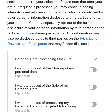
section to confirm your selection. Please note that after your
portoghese
Neto
. Il mercato in Russia finisce il
opt-out request is processed you may continue seeing
24 Febbraio e, secondo il portale portoghese
A
interest-based ads based on personal information utilized by
us or personal information disclosed to third parties prior to
Bola
, il giocatore potrebbe trasferirsi in Russia
your opt-out. You may separately opt-out of the further
già quest'oggi per una cifra vicina ai 6 milioni di
disclosure of your personal information by third parties on the
euro. Tanti fantallenatori, quindi, dovranno
IAB’s list of downstream participants. This information may
also be disclosed by us to third parties on the
IAB’s List of
restare ancora col fiato sospeso.
Downstream Participants
that may further disclose it to other
third parties.
Autore
Personal Data Processing Opt Outs
Redazione Fantacalcio.it
I want to opt-out of the Sharing of my
personal data.
Opted In
I want to opt-out of the Sale of my
Personal Data.
Opted In
I want to opt-out of processing my
Personal Data for Targeted Advertising.
Opted In