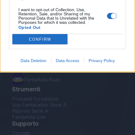
Le nostre app
I want to opt-out of Collection, Use,
Retention, Sale, and/or Sharing of my
Personal Data that Is Unrelated with the
Fantacalcio® Serie A Enilive
Purposes for which it was collected.
Opted Out
Leghe Fantacalcio® Serie A Enilive
CONFIRM
EuroLeghe Fantacalcio®
Guida per l'asta perfetta
Data Deletion
Data Access
Privacy Policy
FantaAsta Live
FantaAsta Buzz
Strumenti
Probabili formazioni
Voti Fantacalcio Serie A
Rigoristi Serie A
FantaAsta Live
Supporto
Contatti