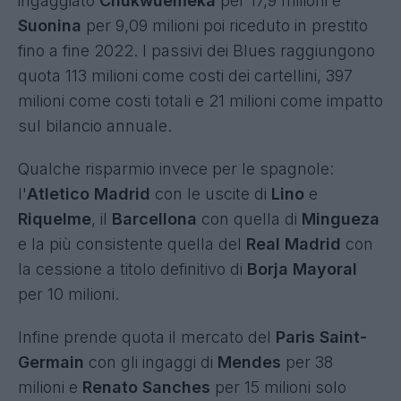
ingaggiato
Chukwuemeka
per 17,9 milioni e
Suonina
per 9,09 milioni poi riceduto in prestito
fino a fine 2022. I passivi dei Blues raggiungono
quota 113 milioni come costi dei cartellini, 397
milioni come costi totali e 21 milioni come impatto
sul bilancio annuale.
Qualche risparmio invece per le spagnole:
l'
Atletico Madrid
con le uscite di
Lino
e
Riquelme
, il
Barcellona
con quella di
Mingueza
e la più consistente quella del
Real Madrid
con
la cessione a titolo definitivo di
Borja Mayoral
per 10 milioni.
Infine prende quota il mercato del
Paris Saint-
Germain
con gli ingaggi di
Mendes
per 38
milioni e
Renato Sanches
per 15 milioni solo