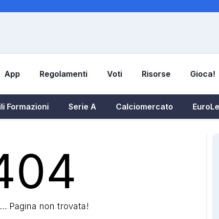
App
Regolamenti
Voti
Risorse
Gioca!
li Formazioni
Serie A
Calciomercato
EuroL
404
.. Pagina non trovata!