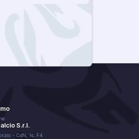
amo
ne
lcio S.r.l.
orzio - CdN, Is. F4