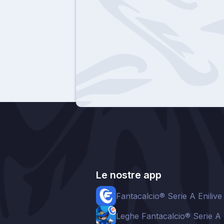
Le nostre app
Fantacalcio® Serie A Enilive
Leghe Fantacalcio® Serie A 