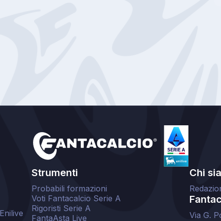
Strumenti
Chi si
Probabili formazioni
Redazio
Voti Fantacalcio Serie A
Fantaca
Rigoristi Serie A
Enilive
Via G. P
FantaAsta Live