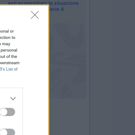
extracomunitari: la situazione
delle squadre di Serie A
16:53
sonal or
ection to
ou may
 personal
out of the
 downstream
B’s List of