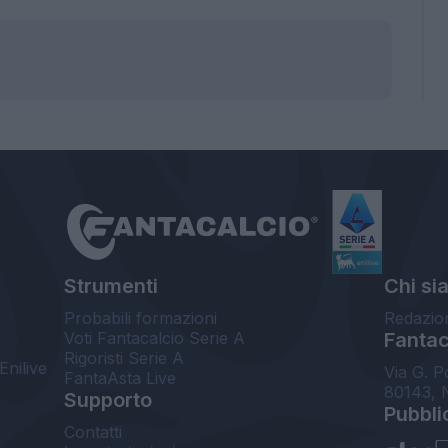
Strumenti
Chi si
Probabili formazioni
Redazio
Voti Fantacalcio Serie A
Fantaca
Rigoristi Serie A
Enilive
Via G. P
FantaAsta Live
80143, 
Supporto
Pubbli
Contatti