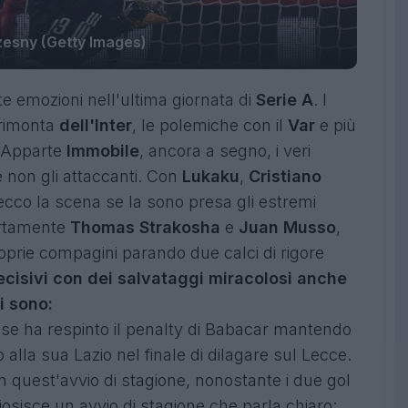
esny (Getty Images)
 emozioni nell'ultima giornata di
Serie A
. I
 rimonta
dell'Inter
, le polemiche con il
Var
e più
. Apparte
Immobile
, ancora a segno, i veri
 e non gli attaccanti. Con
Lukaku
,
Cristiano
ecco la scena se la sono presa gli estremi
certamente
Thomas Strakosha
e
Juan Musso
,
oprie compagini parando due calci di rigore
ecisivi con dei salvataggi miracolosi anche
i sono:
nese ha respinto il penalty di Babacar mantendo
o alla sua Lazio nel finale di dilagare sul Lecce.
 quest'avvio di stagione, nonostante i due gol
ziosisce un avvio di stagione che parla chiaro: