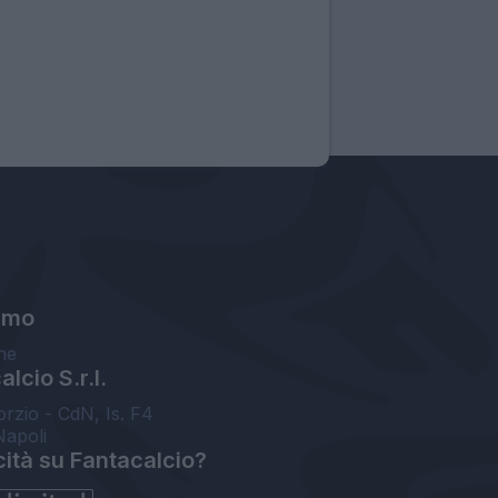
amo
ne
lcio S.r.l.
orzio - CdN, Is. F4
Napoli
cità su Fantacalcio?