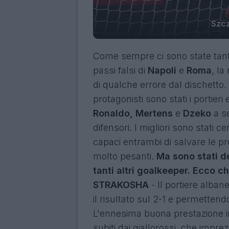
Szcz
Come sempre ci sono state tante
passi falsi di
Napoli
e
Roma
, la
di qualche errore dal dischetto
protagonisti sono stati i portieri
Ronaldo, Mertens
e
Dzeko
a s
difensori. I migliori sono stati 
capaci entrambi di salvare le pr
molto pesanti.
Ma sono stati d
tanti altri goalkeeper. Ecco ch
STRAKOSHA
- Il portiere alba
il risultato sul 2-1 e permettend
L'ennesima buona prestazione in
subiti dai giallorossi, che impre