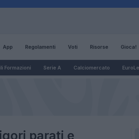
App
Regolamenti
Voti
Risorse
Gioca!
li Formazioni
Serie A
Calciomercato
EuroL
igori parati e