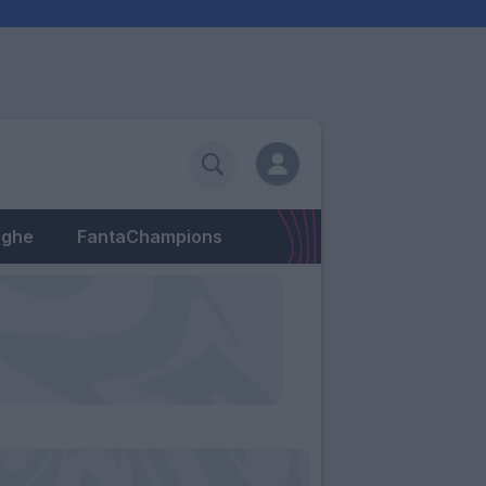
eghe
FantaChampions