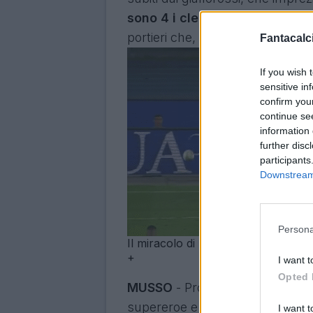
sono 4 i clean scheet in 12 sf
portieri che, di solito, i fantal
Fantacalci
If you wish 
sensitive in
confirm you
continue se
information 
further disc
participants
Downstream 
Persona
Il miracolo di Musso contro l'Hell
+
I want t
Opted 
MUSSO
- Protagonista assoluto
supereroe e salva i friulani port
I want t