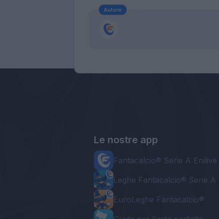
Autore
Le nostre app
Fantacalcio® Serie A Enilive
Leghe Fantacalcio® Serie A 
EuroLeghe Fantacalcio®