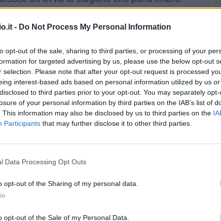
ide, uno ogni tre
. Niente male per uno dei
lenatori si assicurano non spendendo molto.
o.it -
Do Not Process My Personal Information
to opt-out of the sale, sharing to third parties, or processing of your per
formation for targeted advertising by us, please use the below opt-out s
r selection. Please note that after your opt-out request is processed y
eing interest-based ads based on personal information utilized by us or
disclosed to third parties prior to your opt-out. You may separately opt-
losure of your personal information by third parties on the IAB’s list of
. This information may also be disclosed by us to third parties on the
IA
Participants
that may further disclose it to other third parties.
l Data Processing Opt Outs
as Verona
o opt-out of the Sharing of my personal data.
In
 contro la
Spal
, nel finale veste i panni del
andosi a 5 clean sheet, primo in assoluto in
o opt-out of the Sale of my Personal Data.