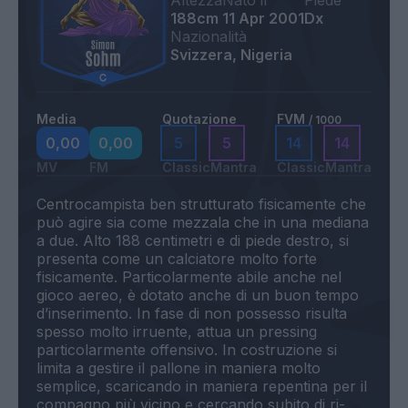
Altezza
Nato il
Piede
188cm
11 Apr 2001
Dx
Nazionalità
Svizzera, Nigeria
Media
Quotazione
FVM
/ 1000
0,00
0,00
5
5
14
14
MV
FM
Classic
Mantra
Classic
Mantra
Centrocampista ben strutturato fisicamente che
può agire sia come mezzala che in una mediana
a due. Alto 188 centimetri e di piede destro, si
presenta come un calciatore molto forte
fisicamente. Particolarmente abile anche nel
gioco aereo, è dotato anche di un buon tempo
d’inserimento. In fase di non possesso risulta
spesso molto irruente, attua un pressing
particolarmente offensivo. In costruzione si
limita a gestire il pallone in maniera molto
semplice, scaricando in maniera repentina per il
compagno più vicino e cercando subito di ri-