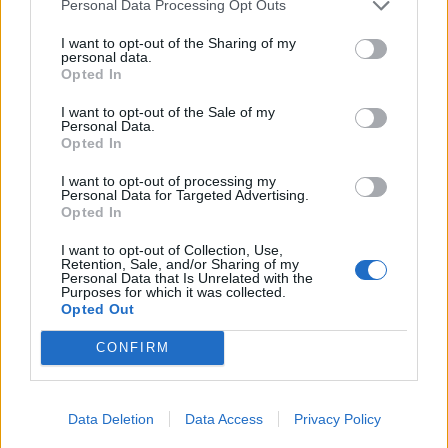
Personal Data Processing Opt Outs
I want to opt-out of the Sharing of my
personal data.
Opted In
I want to opt-out of the Sale of my
Personal Data.
Opted In
I want to opt-out of processing my
Personal Data for Targeted Advertising.
Opted In
Classic
Mantra
I want to opt-out of Collection, Use,
Retention, Sale, and/or Sharing of my
Personal Data that Is Unrelated with the
Purposes for which it was collected.
Andamento FantaValore di Mercato
Opted Out
CONFIRM
14
14
MAX
14
MIN
FVM attuale
Data Deletion
Data Access
Privacy Policy