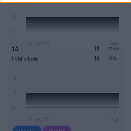
19
14
9
04 ago 26
Oggi
14
14
MAX
14
MIN
FVM attuale
19
14
9
04 ago 26
Oggi