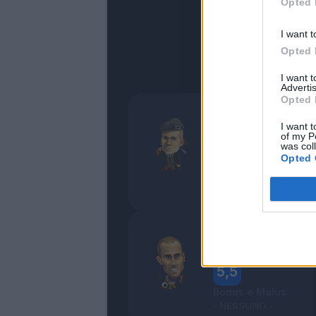
Opted 
I want t
Opted 
I want 
Advertis
Opted 
Dominguez
I want t
Impotente
of my P
was col
5
Opted 
Bonus e Malus
Palacio
Intristito
5,5
Bonus e Malus
- NESSUNO -