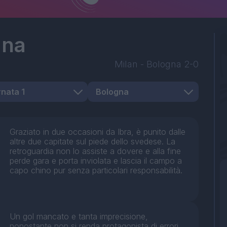
gna
Milan
-
Bologna
2-0
Graziato in due occasioni da Ibra, è punito dalle
altre due capitate sul piede dello svedese. La
retroguardia non lo assiste a dovere e alla fine
perde gara e porta inviolata e lascia il campo a
capo chino pur senza particolari responsabilità.
Un gol mancato e tanta imprecisione,
nonostante non si renda protagonista di errori