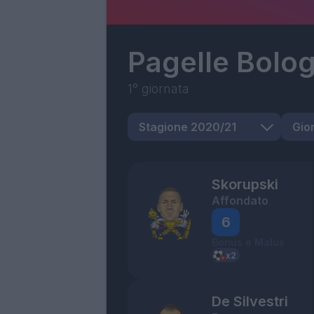
Pagelle
Bolo
1° giornata
Skorupski
Affondato
6
Bonus e Malus
De Silvestri