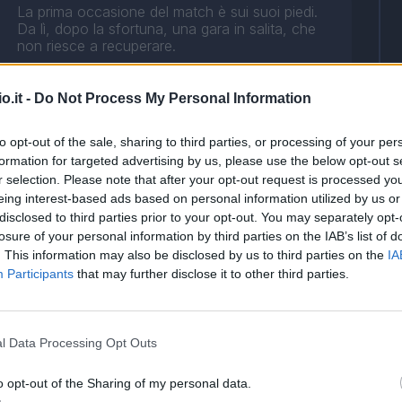
La prima occasione del match è sui suoi piedi.
Da lì, dopo la sfortuna, una gara in salita, che
non riesce a recuperare.
o.it -
Do Not Process My Personal Information
to opt-out of the sale, sharing to third parties, or processing of your per
Tra i migliori nei felsinei e probabilmente la nota
formation for targeted advertising by us, please use the below opt-out s
più lieta. Dirige e orchestra, ma predica nel buio
r selection. Please note that after your opt-out request is processed y
e al fischio finale lascia il campo a capo chino,
eing interest-based ads based on personal information utilized by us or
pur senza particolari responsabilità.
disclosed to third parties prior to your opt-out. You may separately opt-
losure of your personal information by third parties on the IAB’s list of
. This information may also be disclosed by us to third parties on the
IA
Participants
that may further disclose it to other third parties.
l Data Processing Opt Outs
o opt-out of the Sharing of my personal data.