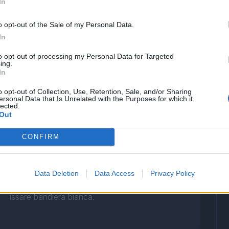
In
o opt-out of the Sale of my Personal Data.
In
to opt-out of processing my Personal Data for Targeted
ing.
In
Parte anche bene, con una conclusione da
fuori che avrebbe meritato maggior fortuna. Si
o opt-out of Collection, Use, Retention, Sale, and/or Sharing
ersonal Data that Is Unrelated with the Purposes for which it
perde Ibrahimovic in occasione del gol del
lected.
vantaggio avversario e tanto basta per farlo
Out
precipitare in un vortice di rassegnazione.
CONFIRM
Tutt'altro che arrendevole, ma questa sera il
Data Deletion
Data Access
Privacy Policy
Bologna fatica oltremodo a trovare la quadra
del match e alla lunga anche lui è costretto ad
issare bandiera bianca.