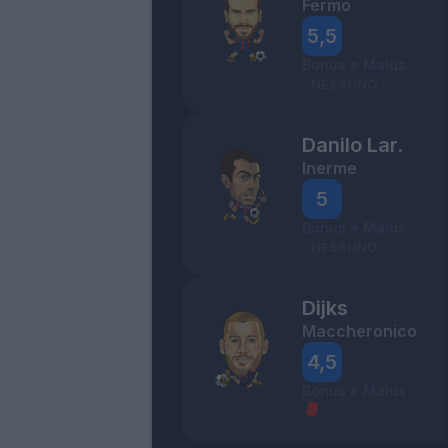
Fermo
5,5
Bonus e Malus
- NESSUNO -
Danilo Lar.
Inerme
5
Bonus e Malus
- NESSUNO -
Dijks
Maccheronico
4,5
Bonus e Malus