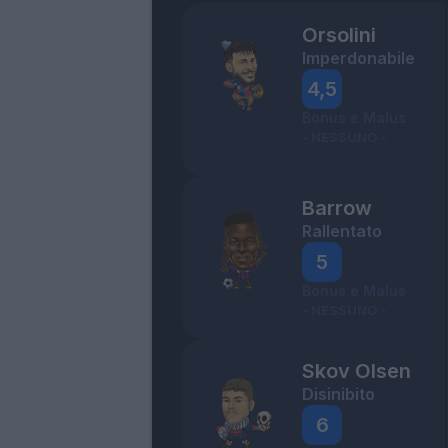
Orsolini
Imperdonabile
4,5
Bonus e Malus
- NESSUNO -
Barrow
Rallentato
5
Bonus e Malus
- NESSUNO -
Skov Olsen
Disinibito
6