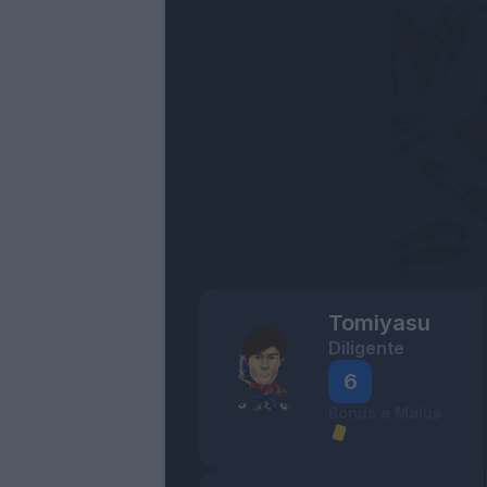
Tomiyasu
Diligente
6
Bonus e Malus