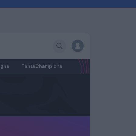
eghe
FantaChampions