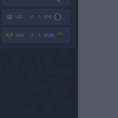
UDI
SPE
0
-
2
VER
ROM
3
-
0