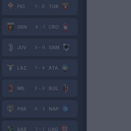
FIO
TOR
1
-
0
GEN
CRO
4
-
1
JUV
SAM
3
-
0
LAZ
ATA
1
-
4
MIL
BOL
2
-
0
PAR
NAP
0
-
2
SAS
CAG
1
-
1