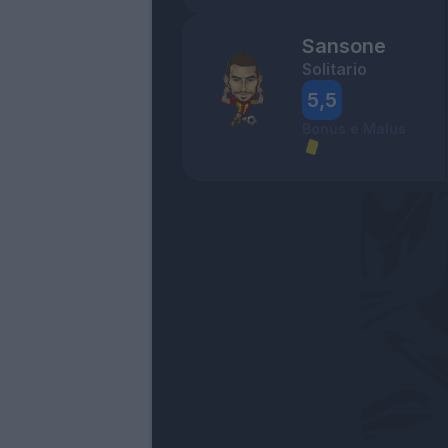
Sansone
Solitario
5,5
Bonus e Malus