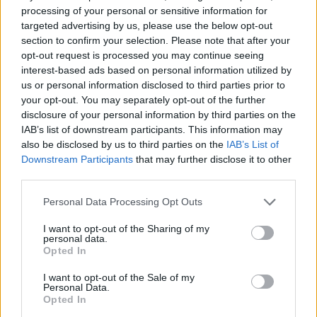
frazione di gara. Per non parlare del passaggio
processing of your personal or sensitive information for
per Babacar, che si è poi inventato la rete del
targeted advertising by us, please use the below opt-out
section to confirm your selection. Please note that after your
raddoppio complice anche una deviazione. Tutti
opt-out request is processed you may continue seeing
colpi ai quali i fantallenatori erano stati abituati fin
interest-based ads based on personal information utilized by
troppo bene dallo spagnolo, ma che quest'anno
us or personal information disclosed to third parties prior to
your opt-out. You may separately opt-out of the further
sembravano latitare.
disclosure of your personal information by third parties on the
Prima dell'anticipo del sabato sera, infatti, dopo
IAB’s list of downstream participants. This information may
18 partite Borja Valero aveva collezionato la
also be disclosed by us to third parties on the
IAB’s List of
Downstream Participants
that may further disclose it to other
media del 6
con la redazione Napoli, che
third parties.
scendeva a
5,97 considerando invece la
fantamedia
, in virtù dei 3 cartellini gialli e
Personal Data Processing Opt Outs
dell'unico assist in stagione. Un bottino
I want to opt-out of the Sharing of my
personal data.
decisamente esiguo, soprattutto se comparato
Opted In
con le precedenti annate in maglia viola, come
I want to opt-out of the Sale of my
quella scorsa, chiusa con 4 marcature, 5 assist
Personal Data.
Opted In
e 5 gialli, nonché una media voto tra le più alte