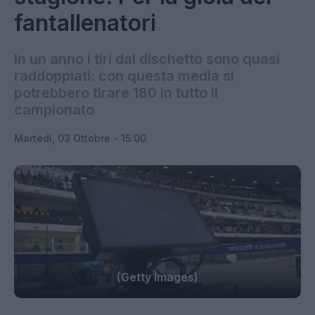
fantallenatori
In un anno i tiri dal dischetto sono quasi
raddoppiati: con questa media si
potrebbero tirare 180 in tutto il
campionato
Martedì, 03 Ottobre - 15:00
(Getty Images)