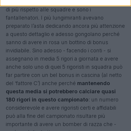
C’è una categoria, però, che ne beneficia ancora
di più rispetto alle squadre e sono i
fantallenatori. I più lungimiranti avevano
preparato l’asta dedicando ancora più attenzione
a questo dettaglio e adesso gongolano perché
sanno di avere in rosa un bottino di bonus
invidiabile. Sino adesso - facendo i conti - si
assegnano in media 5 rigori a giornata e avere
anche solo uno di quei 5 rigoristi in squadra può
far partire con un bel bonus in cascina (al netto
del ‘fattore C’) anche perché
mantenendo
questa media si potrebbero calciare quasi
180 rigori in questo campionato
: un numero
considerevole e avere rigoristi certi e affidabili
può alla fine del campionato risultare più
importante di avere un bomber di razza che -