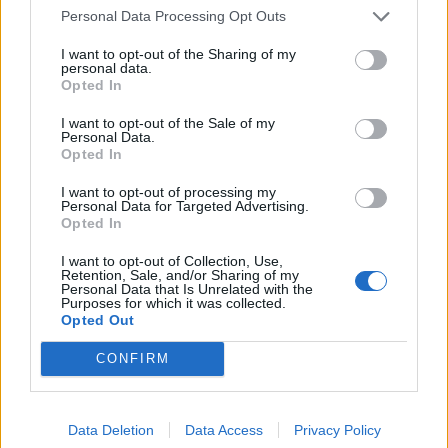
percezione del calcio, il risultato più visibile -
Personal Data Processing Opt Outs
ancora più dell’aumento numero - è proprio la
I want to opt-out of the Sharing of my
crescita dei beneficiari, il tutto a parità di
personal data.
Opted In
giornate.
I want to opt-out of the Sale of my
Personal Data.
Opted In
I want to opt-out of processing my
Personal Data for Targeted Advertising.
Opted In
I want to opt-out of Collection, Use,
Retention, Sale, and/or Sharing of my
Personal Data that Is Unrelated with the
Purposes for which it was collected.
Opted Out
CONFIRM
Mariani al VAR review durante Chievo-Atalanta
(Getty Images)
+
Data Deletion
Data Access
Privacy Policy