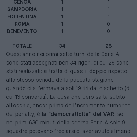
GENOA
1
1
SAMPDORIA
1
1
FIORENTINA
1
1
ROMA
1
0
BENEVENTO
1
0
TOTALE
34
28
Quest’anno nei primi sette turni della Serie A
sono stati assegnati ben 34 rigori, di cui 28 sono
stati realizzati: si tratta di quasi il doppio rispetto
allo stesso periodo della passata stagione
quando ci si fermava a soli 19 tiri dal dischetto (di
cui 13 convertiti). La cosa che però salta subito
all’occhio, ancor prima dell’incremento numerico
dei penalty, è
la “democraticità” del VAR
: se
nei primi 630 minuti della scorsa Serie A solo 9
squadre potevano fregiarsi di aver avuto almeno