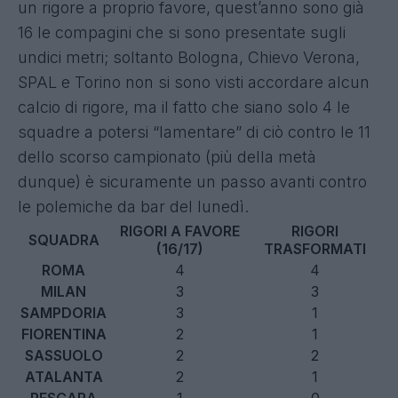
un rigore a proprio favore, quest’anno sono già
16 le compagini che si sono presentate sugli
undici metri; soltanto Bologna, Chievo Verona,
SPAL e Torino non si sono visti accordare alcun
calcio di rigore, ma il fatto che siano solo 4 le
squadre a potersi “lamentare” di ciò contro le 11
dello scorso campionato (più della metà
dunque) è sicuramente un passo avanti contro
le polemiche da bar del lunedì.
RIGORI A FAVORE
RIGORI
SQUADRA
(16/17)
TRASFORMATI
ROMA
4
4
MILAN
3
3
SAMPDORIA
3
1
FIORENTINA
2
1
SASSUOLO
2
2
ATALANTA
2
1
PESCARA
1
0