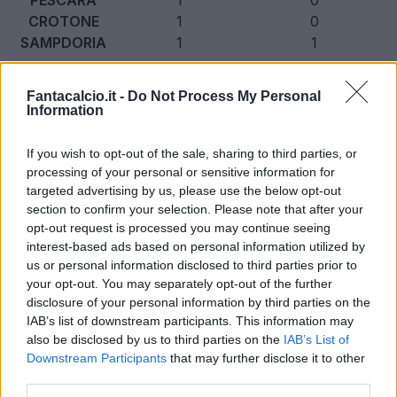
CROTONE
1
0
SAMPDORIA
1
1
TOTALE
19
13
Fantacalcio.it -
Do Not Process My Personal
L’utilizzo della moviola nel calcio ha dunque
Information
prodotto questo effetto di ridistribuzione dei calci
If you wish to opt-out of the sale, sharing to third parties, or
di rigore e questo viene confermato dal fatto che
processing of your personal or sensitive information for
ad aver beneficiato di più tiri dal dischetto in
targeted advertising by us, please use the below opt-out
queste prime 7 giornate non è una delle
section to confirm your selection. Please note that after your
opt-out request is processed you may continue seeing
cosiddette “big”, ma l’Udinese
: sono i friulani
interest-based ads based on personal information utilized by
sino a questo momento ad aver ricevuto il
us or personal information disclosed to third parties prior to
maggior numero di rigori in queste prime
your opt-out. You may separately opt-out of the further
disclosure of your personal information by third parties on the
giornate, ben 5 volte (di cui tre nell’ultima gara
IAB’s list of downstream participants. This information may
contro la Sampdoria). Insomma, il VAR
also be disclosed by us to third parties on the
IAB’s List of
nonostante per qualcuno rappresenti uno
Downstream Participants
that may further disclose it to other
third parties.
strumento che modifica sensibilmente la