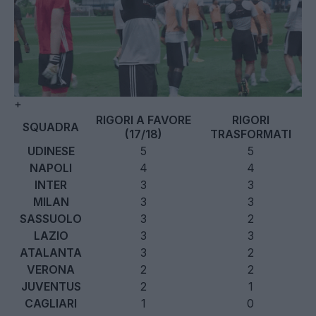
+
RIGORI A FAVORE
RIGORI
SQUADRA
(17/18)
TRASFORMATI
UDINESE
5
5
NAPOLI
4
4
INTER
3
3
MILAN
3
3
SASSUOLO
3
2
LAZIO
3
3
ATALANTA
3
2
VERONA
2
2
JUVENTUS
2
1
CAGLIARI
1
0