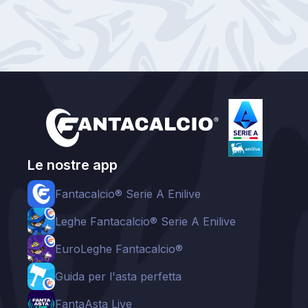
Le nostre app
Fantacalcio® Serie A Enilive
Leghe Fantacalcio® Serie A Enilive
EuroLeghe Fantacalcio®
Guida per l'asta perfetta
FantaAsta Live